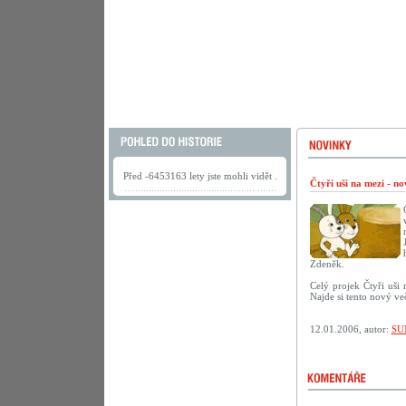
Před -6453163 lety jste mohli vidět .
Čtyři uši na mezi - n
Zdeněk.
Celý projek Čtyři uši
Najde si tento nový ve
12.01.2006, autor:
SU