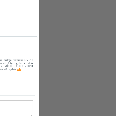
jako přílohu vybrané DVD s
těž. Čtyři výherci, kteří
sopisu ZEMĚ POHÁDEK s DVD
Soutěž najdete
zde
.