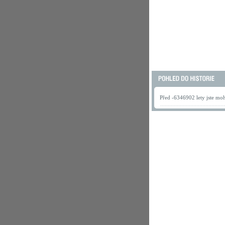
Před -6346902 lety jste mohl