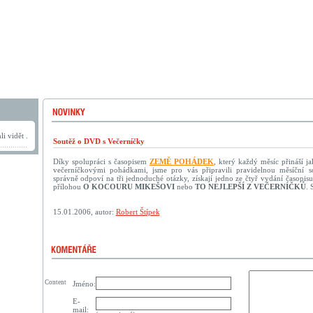
i vidět .
Soutěž o DVD s Večerníčky
Díky spolupráci s časopisem
ZEMĚ POHÁDEK
, který každý měsíc přináší 
večerníčkovými pohádkami, jsme pro vás připravili pravidelnou měsíční sou
správně odpoví na tři jednoduché otázky, získají jedno ze čtyř vydání ča
přílohou
O KOCOURU MIKEŠOVI
nebo
TO NEJLEPŠÍ Z VEČERNÍČKŮ
. 
15.01.2006, autor:
Robert Štípek
Content
Jméno:
E-
mail: