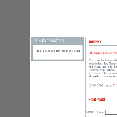
Před -14030158 lety jste mohli vidět
Břetislav Pojar se ro
.
Dvaaosmdesátiletý reži
přes šedesát let. Nesmr
u Kolína, ale svůj u
celovečerním snímku 
chvilku a velmi zajíma
do rozhovoru s touto 
22.03.2006, autor:
SU
Content
Jméno: