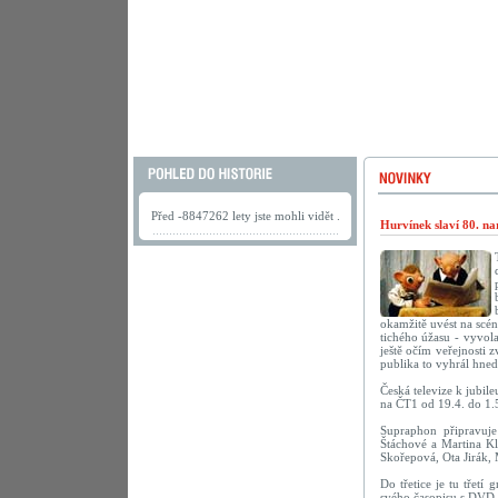
Před -8847262 lety jste mohli vidět .
Hurvínek slaví 80. na
okamžitě uvést na scé
tichého úžasu - vyvola
ještě očím veřejnosti 
publika to vyhrál hne
Česká televize k jubil
na ČT1 od 19.4. do 1.
Supraphon připravu
Štáchové a Martina Kl
Skořepová, Ota Jirák,
Do třetice je tu třetí
svého časopisu s DVD 