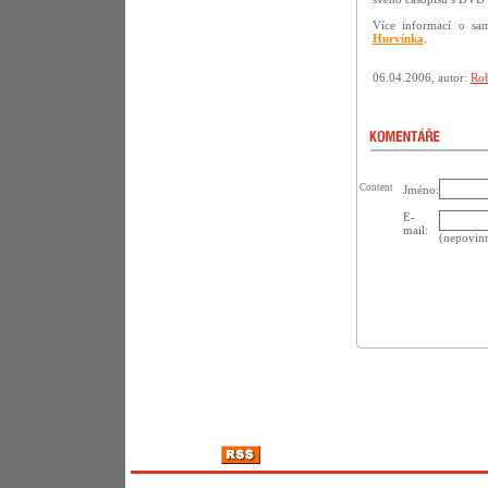
Více informací o sa
Hurvínka
.
06.04.2006, autor:
Rob
Content
Jméno:
E-
mail:
(nepovin