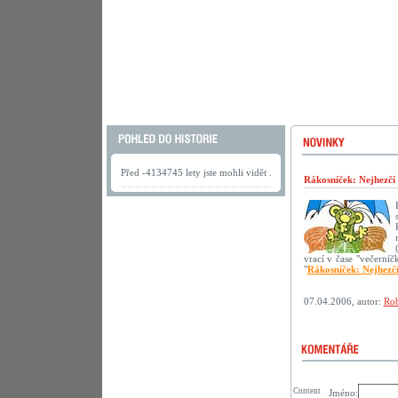
Před -4134745 lety jste mohli vidět .
Rákosníček: Nejhezčí
vrací v čase "večerní
"
Rákosníček: Nejhezč
07.04.2006, autor:
Rob
Content
Jméno: