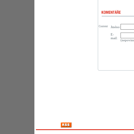
Content
Jméno:
E-
mail:
(nepovin