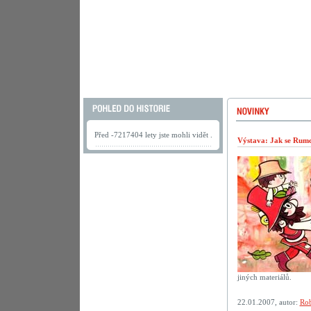
Před -7217404 lety jste mohli vidět .
Výstava: Jak se Rumca
jiných materiálů.
22.01.2007, autor:
Rob