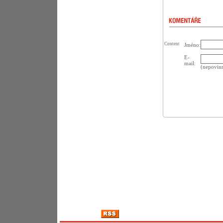
Content
Jméno:
E-
mail:
(nepovin