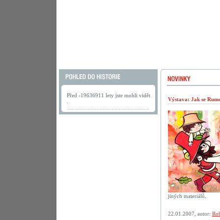
Před -19636911 lety jste mohli vidět
Výstava: Jak se Rumca
.
jiných materiálů.
22.01.2007, autor:
Rob