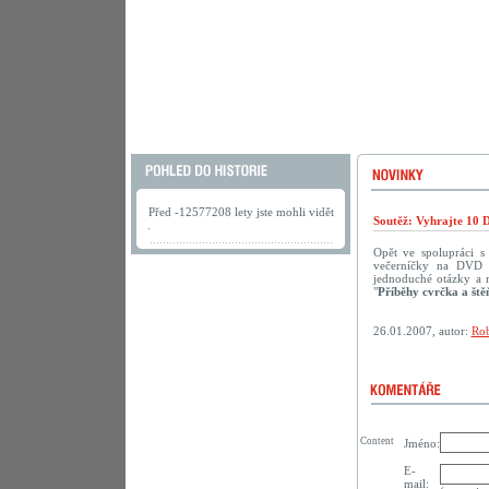
Před -12577208 lety jste mohli vidět
Soutěž: Vyhrajte 10 
.
Opět ve spolupráci 
večerníčky na DVD p
jednoduché otázky a 
"
Příběhy cvrčka a ště
26.01.2007, autor:
Rob
Content
Jméno:
E-
mail: