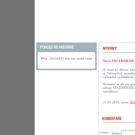
Před -16334493 lety jste mohli vidět
Nový VECERNICEK.c
.
Je tomu už dávno, kdy 
si Večerníček nezasl
výhradně vyhledávání 
Nezmění se ale jen gra
adrese VECERNICEK.CZ.
naviděnou...
27.01.2010, autor:
Rob
Content
Jméno: