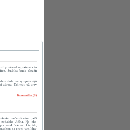
u už poněkud zaprášené a to
ice. Stránka bude sloužit
delší dobu na sympatičtější
í adresa. Tak tedy už brzy
Komentáře (0)
evizním večerníčkům patří
 nedaleko Jičína. Na jeho
pisovatel Václav Čtvrtek,
praphon na první jarní dny