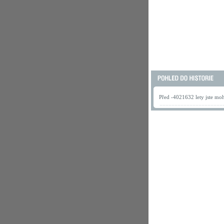
Před -4021632 lety jste mohl