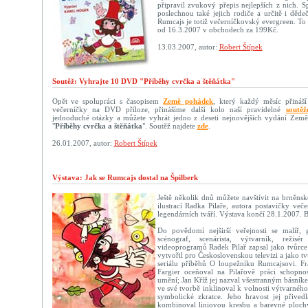
připravil zvukový přepis nejlepších z nich. Sp
poslechnou také jejich rodiče a určitě i děd
Rumcajs je totiž večerníčkovský evergreen. To 
od 16.3.2007 v obchodech za 199Kč.
13.03.2007, autor:
Robert Štípek
Soutěž: Vyhrajte 10 DVD "Příběhy cvrčka a štěňátka"
Opět ve spolupráci s časopisem
Země pohádek
, který každý měsíc přináší
večerníčky na DVD příloze, přinášíme další kolo naší pravidelné
soutěž
jednoduché otázky a můžete vyhrát jedno z deseti nejnovějších vydání Ze
"
Příběhy cvrčka a štěňátka
". Soutěž najdete
zde
.
26.01.2007, autor:
Robert Štípek
Výstava: Jak se Rumcajs dostal na Špilberk
Ještě několik dnů můžete navštívit na brněns
ilustrací Radka Pilaře, autora postavičky več
legendárních tváří. Výstava končí 28.1.2007. B
Do povědomí nejširší veřejnosti se malíř, gra
scénograf, scenárista, výtvarník, reži
videoprogramů Radek Pilař zapsal jako tvůrce
vytvořil pro Československou televizi a jako t
seriálu příběhů O loupežníku Rumcajsovi. Fr
Fargier oceňoval na Pilařově práci schopnos
umění; Jan Kříž jej nazval všestranným básník
ve své tvorbě inklinoval k volnosti výtvarného
symbolické zkratce. Jeho hravost jej přived
kombinoval liniovou kresbu a barevné plochy 