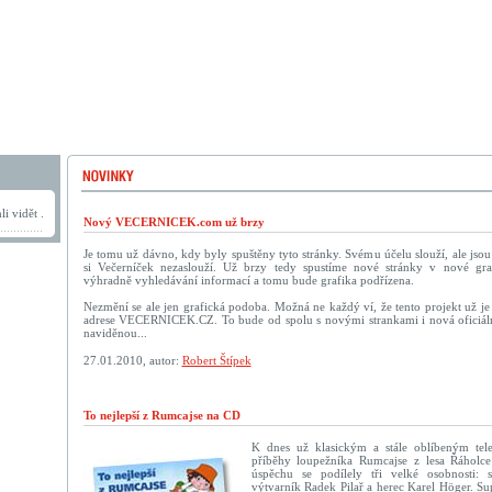
i vidět .
Nový VECERNICEK.com už brzy
Je tomu už dávno, kdy byly spuštěny tyto stránky. Svému účelu slouží, ale jso
si Večerníček nezaslouží. Už brzy tedy spustíme nové stránky v nové graf
výhradně vyhledávání informací a tomu bude grafika podřízena.
Nezmění se ale jen grafická podoba. Možná ne každý ví, že tento projekt už je 
adrese VECERNICEK.CZ. To bude od spolu s novými strankami i nová oficiáln
naviděnou...
27.01.2010, autor:
Robert Štípek
To nejlepší z Rumcajse na CD
K dnes už klasickým a stále oblíbeným tel
příběhy loupežníka Rumcajse z lesa Řáholce
úspěchu se podílely tři velké osobnosti: s
výtvarník Radek Pilař a herec Karel Höger. Su