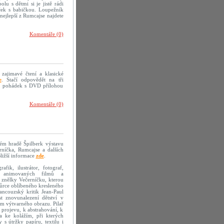
olu s dětmi si je jistě rádi
eček s babičkou. Loupežník
nejlepší z Rumcajse najdete
Komentáře (0)
 zajimavé čtení a klasické
e
. Stačí odpovědět na tři
mě pohádek s DVD přílohou
Komentáře (0)
kém hradě Špilberk výstavu
erníčka, Rumcajse a dalších
ližší informace
zde
.
fik, ilustrátor, fotograf,
sér animovaných filmů a
 znělky Večerníčku, kterou
vůrce oblíbeného kresleného
ancouzský kritik Jean-Paul
t znovunalezení dětství v
em výtvarného obrazu. Pilař
 projevu, k abstrahování, k
la ke kolážím, při kterých
s útržky papíru, textilu i