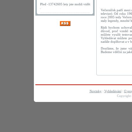
Před -13742605 lety jste mohli vidět
.
Večerníček patří mezi 
televize). Od roku 1
roce 2005 tedy Večerní
staly legendy, mnohé 
Rádi bychom uchovali
důvod, proč vznikl t
můžete využít testov
Vyhledávat můžete po
nadále doplňovat a v 
Doufáme, že jsme vám
Budeme vděční za jaké
Novinky
:
Vyhledávání
:
O pro
Copyright