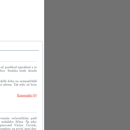
u už poněkud zaprášené a to
ice. Stránka bude sloužit
delší dobu na sympatičtější
í adresa. Tak tedy už brzy
Komentáře (0)
evizním večerníčkům patří
 nedaleko Jičína. Na jeho
pisovatel Václav Čtvrtek,
praphon na první jarní dny