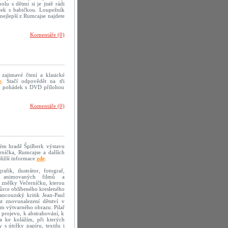
olu s dětmi si je jistě rádi
eček s babičkou. Loupežník
nejlepší z Rumcajse najdete
Komentáře (0)
 zajimavé čtení a klasické
e
. Stačí odpovědět na tři
mě pohádek s DVD přílohou
Komentáře (0)
kém hradě Špilberk výstavu
erníčka, Rumcajse a dalších
ližší informace
zde
.
fik, ilustrátor, fotograf,
sér animovaných filmů a
 znělky Večerníčku, kterou
vůrce oblíbeného kresleného
ancouzský kritik Jean-Paul
t znovunalezení dětství v
em výtvarného obrazu. Pilař
 projevu, k abstrahování, k
la ke kolážím, při kterých
s útržky papíru, textilu i