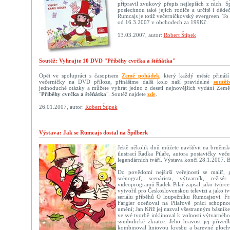
připravil zvukový přepis nejlepších z nich. Sp
poslechnou také jejich rodiče a určitě i děd
Rumcajs je totiž večerníčkovský evergreen. To 
od 16.3.2007 v obchodech za 199Kč.
13.03.2007, autor:
Robert Štípek
Soutěž: Vyhrajte 10 DVD "Příběhy cvrčka a štěňátka"
Opět ve spolupráci s časopisem
Země pohádek
, který každý měsíc přináší
večerníčky na DVD příloze, přinášíme další kolo naší pravidelné
soutěž
jednoduché otázky a můžete vyhrát jedno z deseti nejnovějších vydání Ze
"
Příběhy cvrčka a štěňátka
". Soutěž najdete
zde
.
26.01.2007, autor:
Robert Štípek
Výstava: Jak se Rumcajs dostal na Špilberk
Ještě několik dnů můžete navštívit na brněns
ilustrací Radka Pilaře, autora postavičky več
legendárních tváří. Výstava končí 28.1.2007. B
Do povědomí nejširší veřejnosti se malíř, gra
scénograf, scenárista, výtvarník, reži
videoprogramů Radek Pilař zapsal jako tvůrce
vytvořil pro Československou televizi a jako t
seriálu příběhů O loupežníku Rumcajsovi. Fr
Fargier oceňoval na Pilařově práci schopnos
umění; Jan Kříž jej nazval všestranným básník
ve své tvorbě inklinoval k volnosti výtvarného
symbolické zkratce. Jeho hravost jej přived
kombinoval liniovou kresbu a barevné plochy 