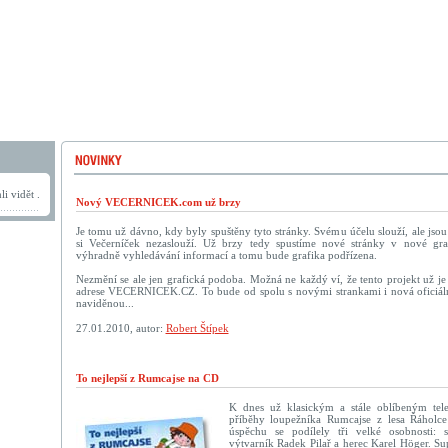
i vidět .
Nový VECERNICEK.com už brzy
Je tomu už dávno, kdy byly spuštěny tyto stránky. Svému účelu slouží, ale jso
si Večerníček nezaslouží. Už brzy tedy spustíme nové stránky v nové graf
výhradně vyhledávání informací a tomu bude grafika podřízena.
Nezmění se ale jen grafická podoba. Možná ne každý ví, že tento projekt už je 
adrese VECERNICEK.CZ. To bude od spolu s novými strankami i nová oficiáln
naviděnou...
27.01.2010, autor:
Robert Štípek
To nejlepší z Rumcajse na CD
K dnes už klasickým a stále oblíbeným tel
příběhy loupežníka Rumcajse z lesa Řáholce
úspěchu se podílely tři velké osobnosti: s
výtvarník Radek Pilař a herec Karel Höger. Su