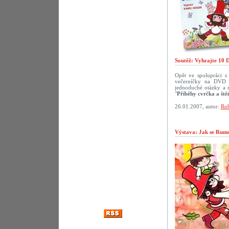
Soutěž: Vyhrajte 10 
Opět ve spolupráci 
večerníčky na DVD p
jednoduché otázky a 
"
Příběhy cvrčka a ště
26.01.2007, autor:
Rob
Výstava: Jak se Rumca