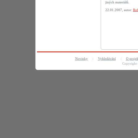
jiných materiálů.
22.01.2007, autor:
Rob
Novinky
:
Vyhledávání
:
O proje
Copyright