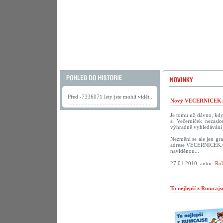
Před -7336071 lety jste mohli vidět .
Nový VECERNICEK.c
Je tomu už dávno, kdy 
si Večerníček nezasl
výhradně vyhledávání 
Nezmění se ale jen gra
adrese VECERNICEK.CZ.
naviděnou...
27.01.2010, autor:
Rob
To nejlepší z Rumcaj