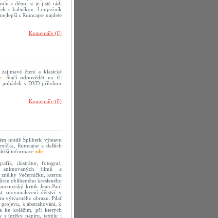
olu s dětmi si je jistě rádi
eček s babičkou. Loupežník
nejlepší z Rumcajse najdete
Komentáře (0)
 zajimavé čtení a klasické
e
. Stačí odpovědět na tři
mě pohádek s DVD přílohou
Komentáře (0)
kém hradě Špilberk výstavu
erníčka, Rumcajse a dalších
ližší informace
zde
.
fik, ilustrátor, fotograf,
sér animovaných filmů a
 znělky Večerníčku, kterou
vůrce oblíbeného kresleného
ancouzský kritik Jean-Paul
t znovunalezení dětství v
em výtvarného obrazu. Pilař
 projevu, k abstrahování, k
la ke kolážím, při kterých
s útržky papíru, textilu i