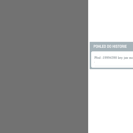
Před -19994390 lety jste mo
.