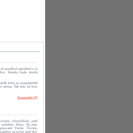
u už poněkud zaprášené a to
ice. Stránka bude sloužit
delší dobu na sympatičtější
í adresa. Tak tedy už brzy
Komentáře (0)
evizním večerníčkům patří
 nedaleko Jičína. Na jeho
pisovatel Václav Čtvrtek,
praphon na první jarní dny