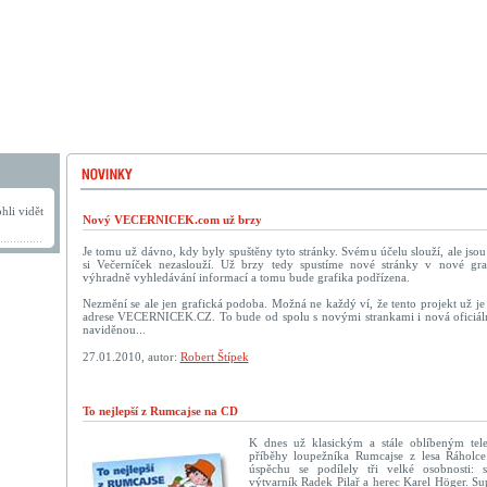
hli vidět
Nový VECERNICEK.com už brzy
Je tomu už dávno, kdy byly spuštěny tyto stránky. Svému účelu slouží, ale jso
si Večerníček nezaslouží. Už brzy tedy spustíme nové stránky v nové graf
výhradně vyhledávání informací a tomu bude grafika podřízena.
Nezmění se ale jen grafická podoba. Možná ne každý ví, že tento projekt už je 
adrese VECERNICEK.CZ. To bude od spolu s novými strankami i nová oficiáln
naviděnou...
27.01.2010, autor:
Robert Štípek
To nejlepší z Rumcajse na CD
K dnes už klasickým a stále oblíbeným tel
příběhy loupežníka Rumcajse z lesa Řáholce
úspěchu se podílely tři velké osobnosti: s
výtvarník Radek Pilař a herec Karel Höger. Su