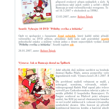
připravil zvukový přepis nejlepších z nich. Sp
poslechnou také jejich rodiče a určitě i děd
Rumcajs je totiž večerníčkovský evergreen. To 
od 16.3.2007 v obchodech za 199Kč.
13.03.2007, autor:
Robert Štípek
Soutěž: Vyhrajte 10 DVD "Příběhy cvrčka a štěňátka"
Opět ve spolupráci s časopisem
Země pohádek
, který každý měsíc přináší
večerníčky na DVD příloze, přinášíme další kolo naší pravidelné
soutěž
jednoduché otázky a můžete vyhrát jedno z deseti nejnovějších vydání Ze
"
Příběhy cvrčka a štěňátka
". Soutěž najdete
zde
.
26.01.2007, autor:
Robert Štípek
Výstava: Jak se Rumcajs dostal na Špilberk
Ještě několik dnů můžete navštívit na brněns
ilustrací Radka Pilaře, autora postavičky več
legendárních tváří. Výstava končí 28.1.2007. B
Do povědomí nejširší veřejnosti se malíř, gra
scénograf, scenárista, výtvarník, reži
videoprogramů Radek Pilař zapsal jako tvůrce
vytvořil pro Československou televizi a jako t
seriálu příběhů O loupežníku Rumcajsovi. Fr
Fargier oceňoval na Pilařově práci schopnos
umění; Jan Kříž jej nazval všestranným básník
ve své tvorbě inklinoval k volnosti výtvarného
symbolické zkratce. Jeho hravost jej přived
kombinoval liniovou kresbu a barevné plochy 