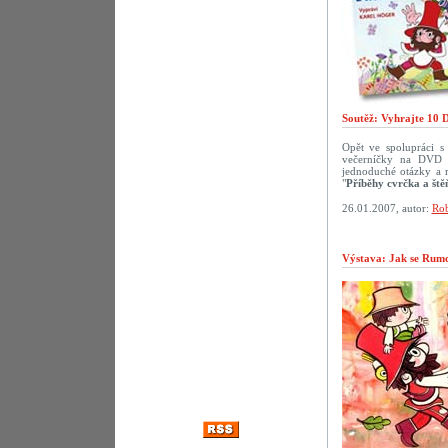
Soutěž: Vyhrajte 10 
Opět ve spolupráci 
večerníčky na DVD p
jednoduché otázky a 
"
Příběhy cvrčka a ště
26.01.2007, autor:
Rob
Výstava: Jak se Rumca