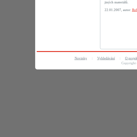
jiných materiálů.
22.01.2007, autor:
Rob
Novinky
:
Vyhledávání
:
O proje
Copyright