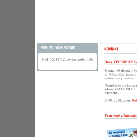
Před -15219712 lety jste mohli vidět
Nový VECERNICEK.c
.
Je tomu už dávno, kdy 
si Večerníček nezasl
výhradně vyhledávání 
Nezmění se ale jen gra
adrese VECERNICEK.CZ.
naviděnou...
27.01.2010, autor:
Rob
To nejlepší z Rumcaj