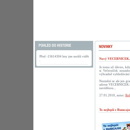
Před -15614304 lety jste mohli vidět
Nový VECERNICEK.c
.
Je tomu už dávno, kdy 
si Večerníček nezasl
výhradně vyhledávání 
Nezmění se ale jen gra
adrese VECERNICEK.CZ.
naviděnou...
27.01.2010, autor:
Rob
To nejlepší z Rumcaj