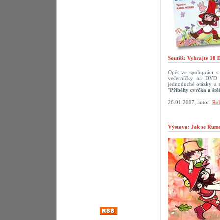
Soutěž: Vyhrajte 10 
Opět ve spolupráci 
večerníčky na DVD p
jednoduché otázky a 
"
Příběhy cvrčka a ště
26.01.2007, autor:
Rob
Výstava: Jak se Rumca