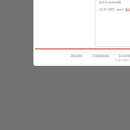
jiných materiálů.
22.01.2007, autor:
Rob
Novinky
:
Vyhledávání
:
O proje
Copyright