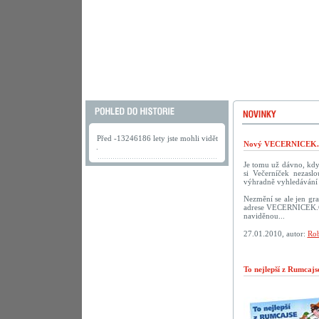
Před -13246186 lety jste mohli vidět
Nový VECERNICEK.c
.
Je tomu už dávno, kdy 
si Večerníček nezasl
výhradně vyhledávání 
Nezmění se ale jen gra
adrese VECERNICEK.CZ.
naviděnou...
27.01.2010, autor:
Rob
To nejlepší z Rumcaj