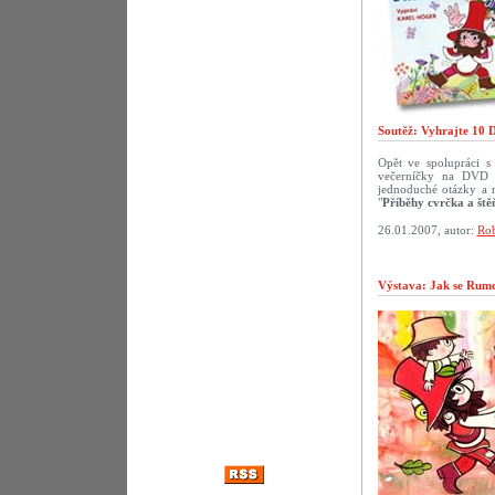
Soutěž: Vyhrajte 10 
Opět ve spolupráci 
večerníčky na DVD p
jednoduché otázky a 
"
Příběhy cvrčka a ště
26.01.2007, autor:
Rob
Výstava: Jak se Rumca