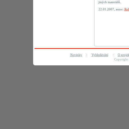
jiných materiálů.
22.01.2007, autor:
Rob
Novinky
:
Vyhledávání
:
O proje
Copyright