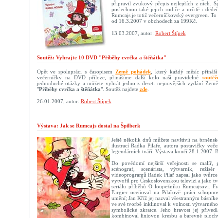
připravil zvukový přepis nejlepších z nich. Sp
poslechnou také jejich rodiče a určitě i děd
Rumcajs je totiž večerníčkovský evergreen. To 
od 16.3.2007 v obchodech za 199Kč.
13.03.2007, autor:
Robert Štípek
Soutěž: Vyhrajte 10 DVD "Příběhy cvrčka a štěňátka"
Opět ve spolupráci s časopisem
Země pohádek
, který každý měsíc přináší
večerníčky na DVD příloze, přinášíme další kolo naší pravidelné
soutěž
jednoduché otázky a můžete vyhrát jedno z deseti nejnovějších vydání Ze
"
Příběhy cvrčka a štěňátka
". Soutěž najdete
zde
.
26.01.2007, autor:
Robert Štípek
Výstava: Jak se Rumcajs dostal na Špilberk
Ještě několik dnů můžete navštívit na brněns
ilustrací Radka Pilaře, autora postavičky več
legendárních tváří. Výstava končí 28.1.2007. B
Do povědomí nejširší veřejnosti se malíř, gra
scénograf, scenárista, výtvarník, reži
videoprogramů Radek Pilař zapsal jako tvůrce
vytvořil pro Československou televizi a jako t
seriálu příběhů O loupežníku Rumcajsovi. Fr
Fargier oceňoval na Pilařově práci schopnos
umění; Jan Kříž jej nazval všestranným básník
ve své tvorbě inklinoval k volnosti výtvarného
symbolické zkratce. Jeho hravost jej přived
kombinoval liniovou kresbu a barevné plochy 