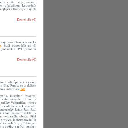
olu s dětmi si je jistě rádi
eček s babičkou. Loupežník
nejlepší z Rumcajse najdete
Komentáře (0)
 zajimavé čtení a klasické
e
. Stačí odpovědět na tři
mě pohádek s DVD přílohou
Komentáře (0)
kém hradě Špilberk výstavu
erníčka, Rumcajse a dalších
ližší informace
zde
.
fik, ilustrátor, fotograf,
sér animovaných filmů a
 znělky Večerníčku, kterou
vůrce oblíbeného kresleného
ancouzský kritik Jean-Paul
t znovunalezení dětství v
em výtvarného obrazu. Pilař
 projevu, k abstrahování, k
la ke kolážím, při kterých
s útržky papíru, textilu i