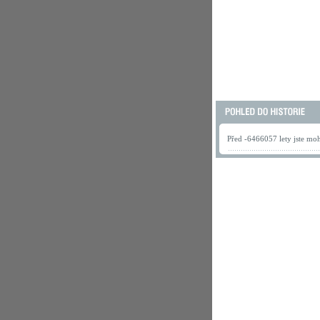
Před -6466057 lety jste mohl