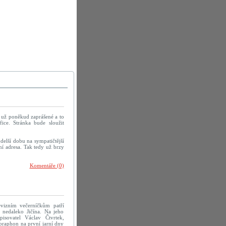
u už poněkud zaprášené a to
ice. Stránka bude sloužit
delší dobu na sympatičtější
í adresa. Tak tedy už brzy
Komentáře (0)
evizním večerníčkům patří
 nedaleko Jičína. Na jeho
pisovatel Václav Čtvrtek,
praphon na první jarní dny