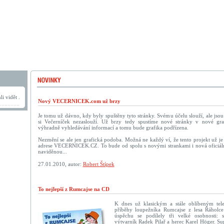
i vidět .
Nový VECERNICEK.com už brzy
Je tomu už dávno, kdy byly spuštěny tyto stránky. Svému účelu slouží, ale jso
si Večerníček nezaslouží. Už brzy tedy spustíme nové stránky v nové graf
výhradně vyhledávání informací a tomu bude grafika podřízena.
Nezmění se ale jen grafická podoba. Možná ne každý ví, že tento projekt už je 
adrese VECERNICEK.CZ. To bude od spolu s novými strankami i nová oficiáln
naviděnou...
27.01.2010, autor:
Robert Štípek
To nejlepší z Rumcajse na CD
K dnes už klasickým a stále oblíbeným tel
příběhy loupežníka Rumcajse z lesa Řáholce
úspěchu se podílely tři velké osobnosti: s
výtvarník Radek Pilař a herec Karel Höger. Su