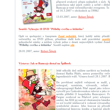
připravil zvukový přepis nejlepších z nich. Sp
poslechnou také jejich rodiče a určitě i děd
Rumcajs je totiž večerníčkovský evergreen. To 
od 16.3.2007 v obchodech za 199Kč.
13.03.2007, autor:
Robert Štípek
Soutěž: Vyhrajte 10 DVD "Příběhy cvrčka a štěňátka"
Opět ve spolupráci s časopisem
Země pohádek
, který každý měsíc přináší
večerníčky na DVD příloze, přinášíme další kolo naší pravidelné
soutěž
jednoduché otázky a můžete vyhrát jedno z deseti nejnovějších vydání Ze
"
Příběhy cvrčka a štěňátka
". Soutěž najdete
zde
.
26.01.2007, autor:
Robert Štípek
Výstava: Jak se Rumcajs dostal na Špilberk
Ještě několik dnů můžete navštívit na brněns
ilustrací Radka Pilaře, autora postavičky več
legendárních tváří. Výstava končí 28.1.2007. B
Do povědomí nejširší veřejnosti se malíř, gra
scénograf, scenárista, výtvarník, reži
videoprogramů Radek Pilař zapsal jako tvůrce
vytvořil pro Československou televizi a jako t
seriálu příběhů O loupežníku Rumcajsovi. Fr
Fargier oceňoval na Pilařově práci schopnos
umění; Jan Kříž jej nazval všestranným básník
ve své tvorbě inklinoval k volnosti výtvarného
symbolické zkratce. Jeho hravost jej přived
kombinoval liniovou kresbu a barevné plochy 