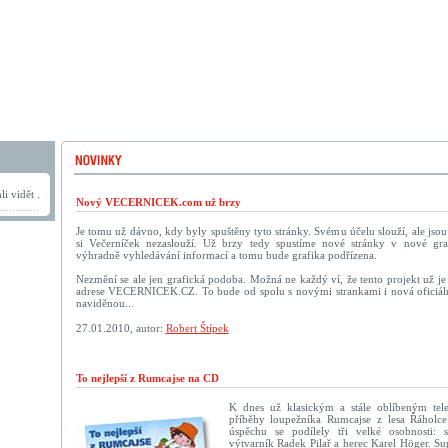
i vidět .
Nový VECERNICEK.com už brzy
Je tomu už dávno, kdy byly spuštěny tyto stránky. Svému účelu slouží, ale jso
si Večerníček nezaslouží. Už brzy tedy spustíme nové stránky v nové graf
výhradně vyhledávání informací a tomu bude grafika podřízena.
Nezmění se ale jen grafická podoba. Možná ne každý ví, že tento projekt už je 
adrese VECERNICEK.CZ. To bude od spolu s novými strankami i nová oficiáln
naviděnou...
27.01.2010, autor:
Robert Štípek
To nejlepší z Rumcajse na CD
K dnes už klasickým a stále oblíbeným tel
příběhy loupežníka Rumcajse z lesa Řáholce
úspěchu se podílely tři velké osobnosti: s
výtvarník Radek Pilař a herec Karel Höger. Su