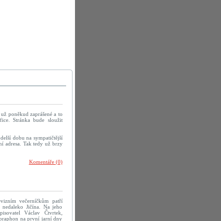
u už poněkud zaprášené a to
ice. Stránka bude sloužit
delší dobu na sympatičtější
í adresa. Tak tedy už brzy
Komentáře (0)
evizním večerníčkům patří
 nedaleko Jičína. Na jeho
pisovatel Václav Čtvrtek,
praphon na první jarní dny