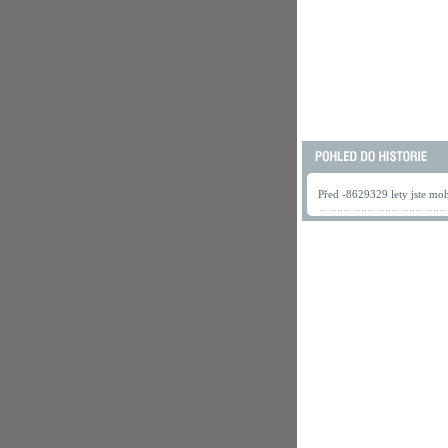
Před -8629329 lety jste mohl