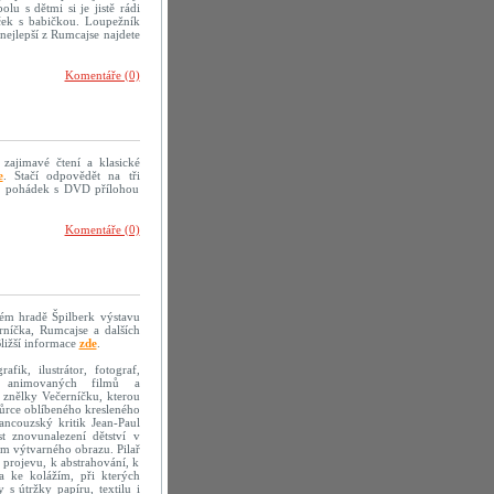
olu s dětmi si je jistě rádi
eček s babičkou. Loupežník
nejlepší z Rumcajse najdete
Komentáře (0)
 zajimavé čtení a klasické
e
. Stačí odpovědět na tři
mě pohádek s DVD přílohou
Komentáře (0)
kém hradě Špilberk výstavu
erníčka, Rumcajse a dalších
ližší informace
zde
.
fik, ilustrátor, fotograf,
sér animovaných filmů a
 znělky Večerníčku, kterou
vůrce oblíbeného kresleného
ancouzský kritik Jean-Paul
t znovunalezení dětství v
em výtvarného obrazu. Pilař
 projevu, k abstrahování, k
la ke kolážím, při kterých
s útržky papíru, textilu i