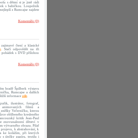
olu s dětmi si je jistě rádi
eček s babičkou. Loupežník
nejlepší z Rumcajse najdete
Komentáře (0)
 zajimavé čtení a klasické
e
. Stačí odpovědět na tři
mě pohádek s DVD přílohou
Komentáře (0)
kém hradě Špilberk výstavu
erníčka, Rumcajse a dalších
ližší informace
zde
.
fik, ilustrátor, fotograf,
sér animovaných filmů a
 znělky Večerníčku, kterou
vůrce oblíbeného kresleného
ancouzský kritik Jean-Paul
t znovunalezení dětství v
em výtvarného obrazu. Pilař
 projevu, k abstrahování, k
la ke kolážím, při kterých
s útržky papíru, textilu i