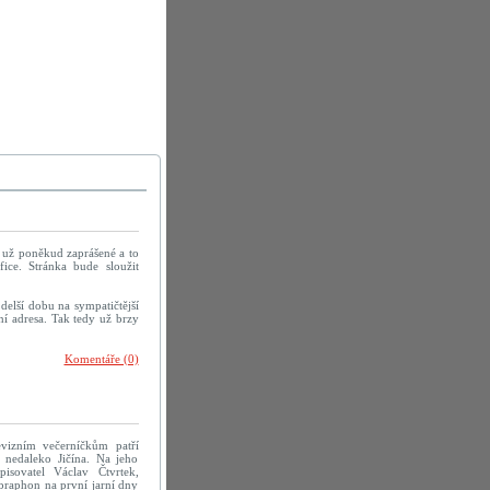
u už poněkud zaprášené a to
ice. Stránka bude sloužit
delší dobu na sympatičtější
í adresa. Tak tedy už brzy
Komentáře (0)
evizním večerníčkům patří
 nedaleko Jičína. Na jeho
pisovatel Václav Čtvrtek,
praphon na první jarní dny