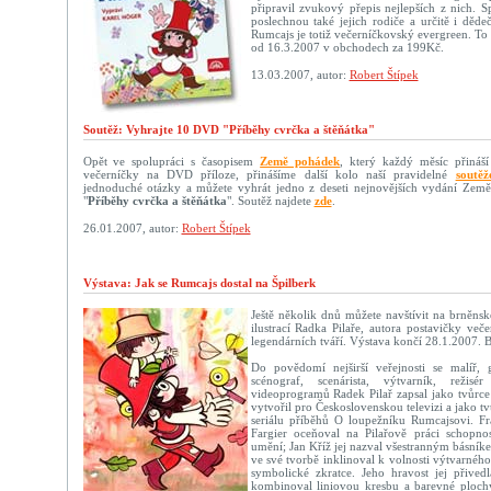
připravil zvukový přepis nejlepších z nich. Sp
poslechnou také jejich rodiče a určitě i děd
Rumcajs je totiž večerníčkovský evergreen. To 
od 16.3.2007 v obchodech za 199Kč.
13.03.2007, autor:
Robert Štípek
Soutěž: Vyhrajte 10 DVD "Příběhy cvrčka a štěňátka"
Opět ve spolupráci s časopisem
Země pohádek
, který každý měsíc přináší
večerníčky na DVD příloze, přinášíme další kolo naší pravidelné
soutěž
jednoduché otázky a můžete vyhrát jedno z deseti nejnovějších vydání Ze
"
Příběhy cvrčka a štěňátka
". Soutěž najdete
zde
.
26.01.2007, autor:
Robert Štípek
Výstava: Jak se Rumcajs dostal na Špilberk
Ještě několik dnů můžete navštívit na brněns
ilustrací Radka Pilaře, autora postavičky več
legendárních tváří. Výstava končí 28.1.2007. B
Do povědomí nejširší veřejnosti se malíř, gra
scénograf, scenárista, výtvarník, reži
videoprogramů Radek Pilař zapsal jako tvůrce
vytvořil pro Československou televizi a jako t
seriálu příběhů O loupežníku Rumcajsovi. Fr
Fargier oceňoval na Pilařově práci schopnos
umění; Jan Kříž jej nazval všestranným básník
ve své tvorbě inklinoval k volnosti výtvarného
symbolické zkratce. Jeho hravost jej přived
kombinoval liniovou kresbu a barevné plochy 