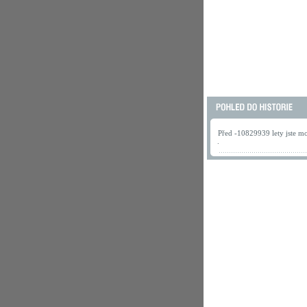
Před -10829939 lety jste mo
.