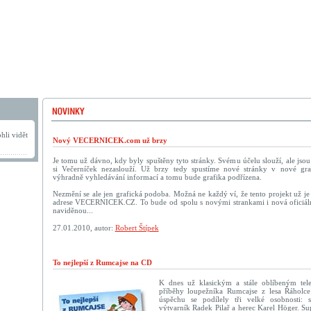
hli vidět
Nový VECERNICEK.com už brzy
Je tomu už dávno, kdy byly spuštěny tyto stránky. Svému účelu slouží, ale jso
si Večerníček nezaslouží. Už brzy tedy spustíme nové stránky v nové graf
výhradně vyhledávání informací a tomu bude grafika podřízena.
Nezmění se ale jen grafická podoba. Možná ne každý ví, že tento projekt už je 
adrese VECERNICEK.CZ. To bude od spolu s novými strankami i nová oficiáln
naviděnou...
27.01.2010, autor:
Robert Štípek
To nejlepší z Rumcajse na CD
K dnes už klasickým a stále oblíbeným tel
příběhy loupežníka Rumcajse z lesa Řáholce
úspěchu se podílely tři velké osobnosti: s
výtvarník Radek Pilař a herec Karel Höger. Su