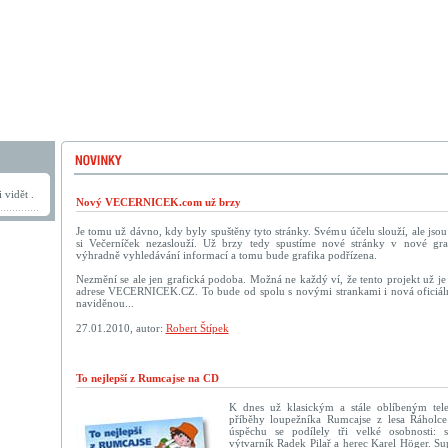
 vidět .
Nový VECERNICEK.com už brzy
Je tomu už dávno, kdy byly spuštěny tyto stránky. Svému účelu slouží, ale jso
si Večerníček nezaslouží. Už brzy tedy spustíme nové stránky v nové graf
výhradně vyhledávání informací a tomu bude grafika podřízena.
Nezmění se ale jen grafická podoba. Možná ne každý ví, že tento projekt už je 
adrese VECERNICEK.CZ. To bude od spolu s novými strankami i nová oficiáln
naviděnou...
27.01.2010, autor:
Robert Štípek
To nejlepší z Rumcajse na CD
K dnes už klasickým a stále oblíbeným tel
příběhy loupežníka Rumcajse z lesa Řáholce
úspěchu se podílely tři velké osobnosti: s
výtvarník Radek Pilař a herec Karel Höger. Su