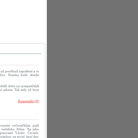
u už poněkud zaprášené a to
ice. Stránka bude sloužit
delší dobu na sympatičtější
í adresa. Tak tedy už brzy
Komentáře (0)
evizním večerníčkům patří
 nedaleko Jičína. Na jeho
pisovatel Václav Čtvrtek,
praphon na první jarní dny