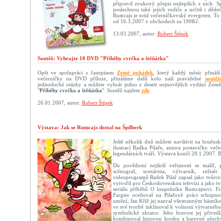
připravil zvukový přepis nejlepších z nich. Sp
poslechnou také jejich rodiče a určitě i děd
Rumcajs je totiž večerníčkovský evergreen. To 
od 16.3.2007 v obchodech za 199Kč.
13.03.2007, autor:
Robert Štípek
Soutěž: Vyhrajte 10 DVD "Příběhy cvrčka a štěňátka"
Opět ve spolupráci s časopisem
Země pohádek
, který každý měsíc přináší
večerníčky na DVD příloze, přinášíme další kolo naší pravidelné
soutěž
jednoduché otázky a můžete vyhrát jedno z deseti nejnovějších vydání Ze
"
Příběhy cvrčka a štěňátka
". Soutěž najdete
zde
.
26.01.2007, autor:
Robert Štípek
Výstava: Jak se Rumcajs dostal na Špilberk
Ještě několik dnů můžete navštívit na brněns
ilustrací Radka Pilaře, autora postavičky več
legendárních tváří. Výstava končí 28.1.2007. B
Do povědomí nejširší veřejnosti se malíř, gra
scénograf, scenárista, výtvarník, reži
videoprogramů Radek Pilař zapsal jako tvůrce
vytvořil pro Československou televizi a jako t
seriálu příběhů O loupežníku Rumcajsovi. Fr
Fargier oceňoval na Pilařově práci schopnos
umění; Jan Kříž jej nazval všestranným básník
ve své tvorbě inklinoval k volnosti výtvarného
symbolické zkratce. Jeho hravost jej přived
kombinoval liniovou kresbu a barevné plochy 