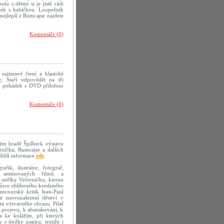
olu s dětmi si je jistě rádi
eček s babičkou. Loupežník
nejlepší z Rumcajse najdete
Komentáře (0)
 zajimavé čtení a klasické
e
. Stačí odpovědět na tři
mě pohádek s DVD přílohou
Komentáře (0)
kém hradě Špilberk výstavu
erníčka, Rumcajse a dalších
ližší informace
zde
.
fik, ilustrátor, fotograf,
sér animovaných filmů a
 znělky Večerníčku, kterou
vůrce oblíbeného kresleného
ancouzský kritik Jean-Paul
t znovunalezení dětství v
em výtvarného obrazu. Pilař
 projevu, k abstrahování, k
la ke kolážím, při kterých
s útržky papíru, textilu i