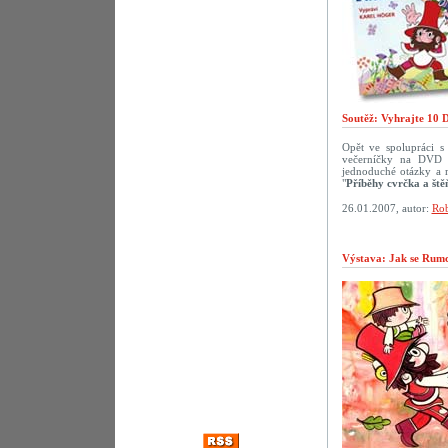
Soutěž: Vyhrajte 10 
Opět ve spolupráci 
večerníčky na DVD p
jednoduché otázky a 
"
Příběhy cvrčka a ště
26.01.2007, autor:
Rob
Výstava: Jak se Rumca