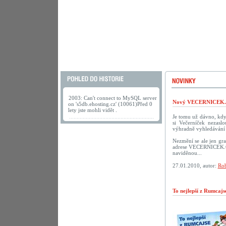
2003: Can't connect to MySQL server
Nový VECERNICEK.c
on 's5db.ehosting.cz' (10061)Před 0
lety jste mohli vidět .
Je tomu už dávno, kdy 
si Večerníček nezasl
výhradně vyhledávání 
Nezmění se ale jen gra
adrese VECERNICEK.CZ.
naviděnou...
27.01.2010, autor:
Rob
To nejlepší z Rumcaj