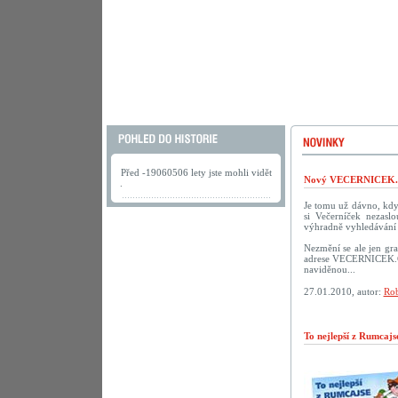
Před -19060506 lety jste mohli vidět
Nový VECERNICEK.c
.
Je tomu už dávno, kdy 
si Večerníček nezasl
výhradně vyhledávání 
Nezmění se ale jen gra
adrese VECERNICEK.CZ.
naviděnou...
27.01.2010, autor:
Rob
To nejlepší z Rumcaj