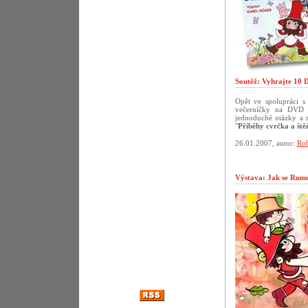
Soutěž: Vyhrajte 10 
Opět ve spolupráci 
večerníčky na DVD p
jednoduché otázky a 
"
Příběhy cvrčka a ště
26.01.2007, autor:
Rob
Výstava: Jak se Rumca