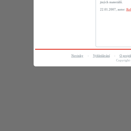
jiných materiálů.
22.01.2007, autor:
Rob
Novinky
:
Vyhledávání
:
O proje
Copyright