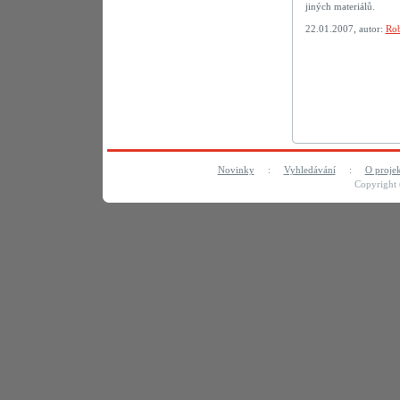
jiných materiálů.
22.01.2007, autor:
Rob
Novinky
:
Vyhledávání
:
O proje
Copyright