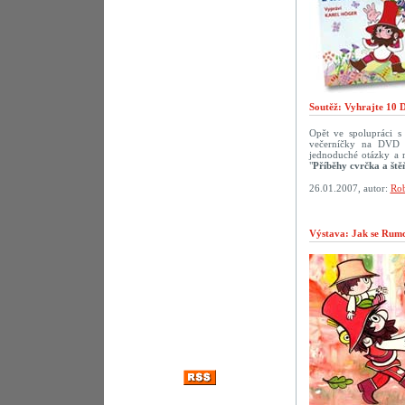
Soutěž: Vyhrajte 10 
Opět ve spolupráci 
večerníčky na DVD p
jednoduché otázky a 
"
Příběhy cvrčka a ště
26.01.2007, autor:
Rob
Výstava: Jak se Rumca