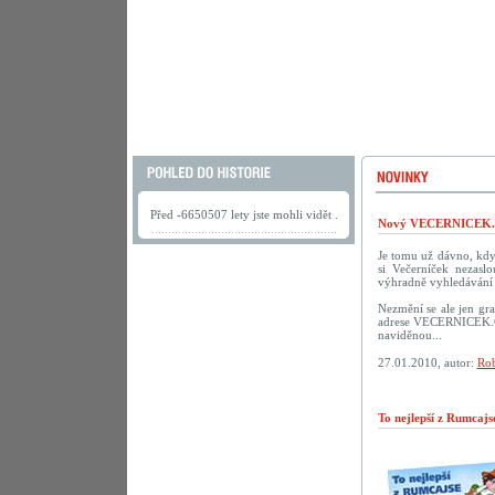
Před -6650507 lety jste mohli vidět .
Nový VECERNICEK.c
Je tomu už dávno, kdy 
si Večerníček nezasl
výhradně vyhledávání 
Nezmění se ale jen gra
adrese VECERNICEK.CZ.
naviděnou...
27.01.2010, autor:
Rob
To nejlepší z Rumcaj