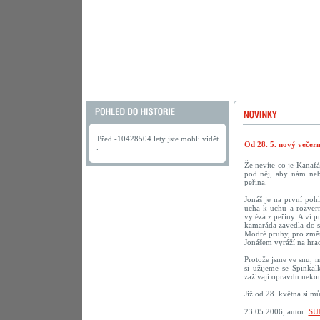
Před -10428504 lety jste mohli vidět
Od 28. 5. nový večer
.
Že nevíte co je Kanaf
pod něj, aby nám neby
peřina.
Jonáš je na první poh
ucha k uchu a rozvern
vylézá z peřiny. A ví p
kamaráda zavedla do sn
Modré pruhy, pro změn
Jonášem vyráží na hrad
Protože jsme ve snu, m
si užijeme se Spinka
zažívají opravdu nekon
Již od 28. května si m
23.05.2006, autor:
SU