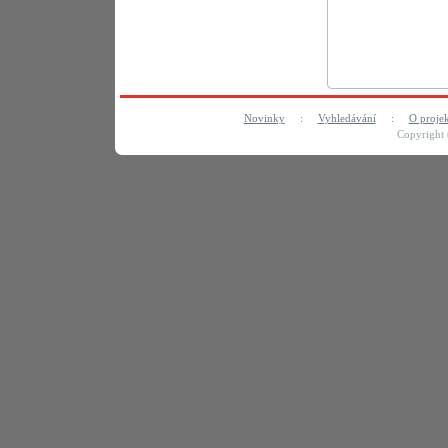
Novinky
:
Vyhledávání
:
O proje
Copyright