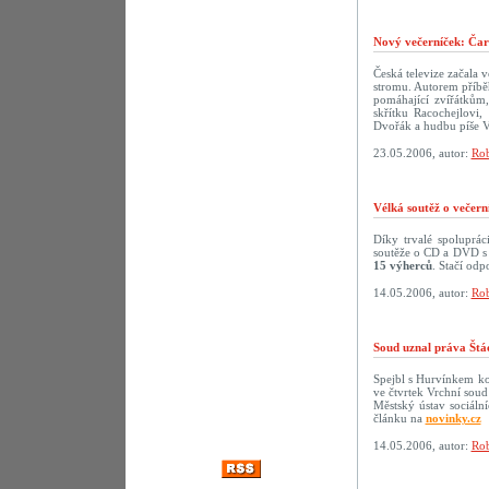
Nový večerníček: Čar
Česká televize začala 
stromu. Autorem příbě
pomáhající zvířátkům,
skřítku Racochejlovi
Dvořák a hudbu píše V
23.05.2006, autor:
Rob
Vélká soutěž o večer
Díky trvalé spoluprá
soutěže o CD a DVD s 
15 výherců
. Stačí odp
14.05.2006, autor:
Rob
Soud uznal práva Štá
Spejbl s Hurvínkem ko
ve čtvrtek Vrchní soud
Městský ústav sociáln
článku na
novinky.cz
14.05.2006, autor:
Rob