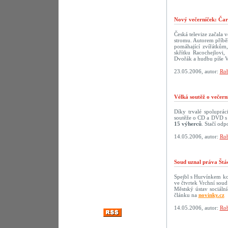
Nový večerníček: Čar
Česká televize začala 
stromu. Autorem příbě
pomáhající zvířátkům,
skřítku Racochejlovi
Dvořák a hudbu píše V
23.05.2006, autor:
Rob
Vélká soutěž o večer
Díky trvalé spoluprá
soutěže o CD a DVD s 
15 výherců
. Stačí odp
14.05.2006, autor:
Rob
Soud uznal práva Štá
Spejbl s Hurvínkem ko
ve čtvrtek Vrchní soud
Městský ústav sociáln
článku na
novinky.cz
14.05.2006, autor:
Rob