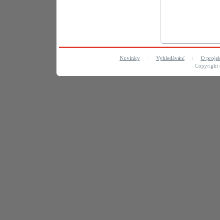
Novinky
:
Vyhledávání
:
O proje
Copyright