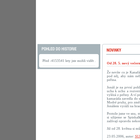
Před -4153541 lety jste mohli vidět .
Od 28. 5. nový večer
Že nevíte co je Kanaf
pod něj, aby nám neby
peřina.
Jonáš je na první poh
ucha k uchu a rozvern
vylézá z peřiny. A ví p
kamaráda zavedla do sn
Modré pruhy, pro změn
Jonášem vyráží na hrad
Protože jsme ve snu, m
si užijeme se Spinka
zažívají opravdu nekon
Již od 28. května si m
23.05.2006, autor:
SU