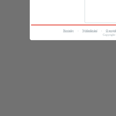
Novinky
:
Vyhledávání
:
O proje
Copyright