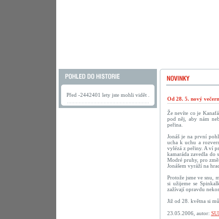
Před -2442401 lety jste mohli vidět .
Od 28. 5. nový večer
Že nevíte co je Kanaf
pod něj, aby nám neby
peřina.
Jonáš je na první poh
ucha k uchu a rozvern
vylézá z peřiny. A ví p
kamaráda zavedla do sn
Modré pruhy, pro změn
Jonášem vyráží na hrad
Protože jsme ve snu, m
si užijeme se Spinka
zažívají opravdu nekon
Již od 28. května si m
23.05.2006, autor:
SU