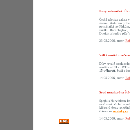
Nový večerníček: Čar
Česká televize začala 
stromu. Autorem příbě
pomáhající zvířátkům,
skřítku Racochejlovi
Dvořák a hudbu píše V
23.05.2006, autor:
Rob
Vélká soutěž o večer
Díky trvalé spoluprá
soutěže o CD a DVD s 
15 výherců
. Stačí odp
14.05.2006, autor:
Rob
Soud uznal práva Štá
Spejbl s Hurvínkem ko
ve čtvrtek Vrchní soud
Městský ústav sociáln
článku na
novinky.cz
14.05.2006, autor:
Rob