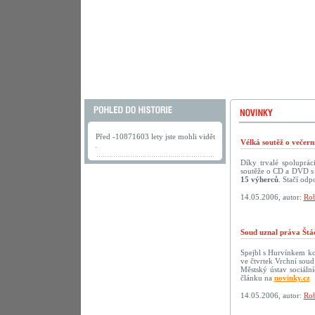
Před -10871603 lety jste mohli vidět
Vélká soutěž o večer
.
Díky trvalé spoluprá
soutěže o CD a DVD s 
15 výherců
. Stačí odp
14.05.2006, autor:
Rob
Soud uznal práva Štá
Spejbl s Hurvínkem ko
ve čtvrtek Vrchní soud
Městský ústav sociáln
článku na
novinky.cz
14.05.2006, autor:
Rob