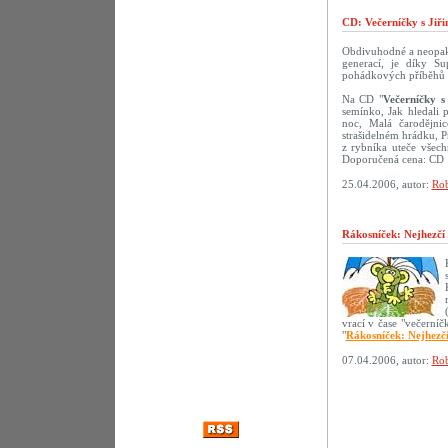
CD: Večerníčky s Jiř
Obdivuhodné a neopako
generací, je díky S
pohádkových příběhů s 
Na CD "
Večerníčky s
semínko, Jak hledali 
noc, Malá čarodějni
strašidelném hrádku, 
z rybníka uteče všech
Doporučená cena: CD 
25.04.2006, autor:
Rob
Rákosníček: Nejhezčí
vrací v čase "večerní
"
Rákosníček: Nejhezč
07.04.2006, autor:
Rob