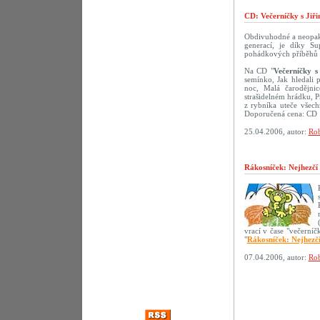
CD: Večerníčky s Jiř
Obdivuhodné a neopako
generací, je díky S
pohádkových příběhů s 
Na CD "
Večerníčky s
semínko, Jak hledali 
noc, Malá čarodějni
strašidelném hrádku, 
z rybníka uteče všech
Doporučená cena: CD 
25.04.2006, autor:
Rob
Rákosníček: Nejhezčí
vrací v čase "večerní
"
Rákosníček: Nejhezč
07.04.2006, autor:
Rob