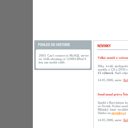
2003: Can't connect to MySQL server
Vélká soutěž o večer
on 's5db.ehosting.cz' (10061)Před 0
lety jste mohli vidět .
Díky trvalé spoluprá
soutěže o CD a DVD s 
15 výherců
. Stačí odp
14.05.2006, autor:
Rob
Soud uznal práva Štá
Spejbl s Hurvínkem ko
ve čtvrtek Vrchní soud
Městský ústav sociáln
článku na
novinky.cz
14.05.2006, autor:
Rob