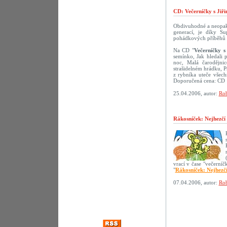
CD: Večerníčky s Jiř
Obdivuhodné a neopako
generací, je díky S
pohádkových příběhů s 
Na CD "
Večerníčky s
semínko, Jak hledali 
noc, Malá čarodějni
strašidelném hrádku, 
z rybníka uteče všech
Doporučená cena: CD 
25.04.2006, autor:
Rob
Rákosníček: Nejhezčí
vrací v čase "večerní
"
Rákosníček: Nejhezč
07.04.2006, autor:
Rob