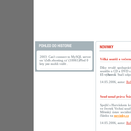
2003: Can't connect to MySQL server
Vélká soutěž o večer
on 's5db.ehosting.cz' (10061)Před 0
lety jste mohli vidět .
Díky trvalé spoluprá
soutěže o CD a DVD s 
15 výherců
. Stačí odp
14.05.2006, autor:
Rob
Soud uznal práva Štá
Spejbl s Hurvínkem ko
ve čtvrtek Vrchní soud
Městský ústav sociáln
článku na
novinky.cz
14.05.2006, autor:
Rob