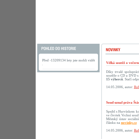
Před -13209134 lety jste mohli vidět
Vélká soutěž o večer
.
Díky trvalé spoluprá
soutěže o CD a DVD s 
15 výherců
. Stačí odp
14.05.2006, autor:
Rob
Soud uznal práva Štá
Spejbl s Hurvínkem ko
ve čtvrtek Vrchní soud
Městský ústav sociáln
článku na
novinky.cz
14.05.2006, autor:
Rob