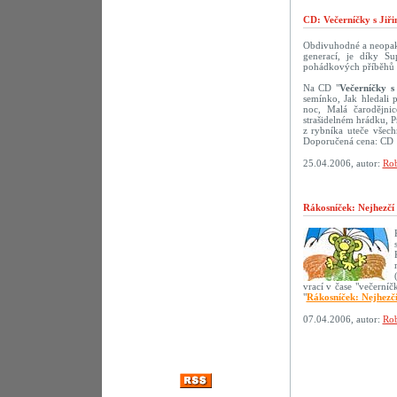
CD: Večerníčky s Jiř
Obdivuhodné a neopako
generací, je díky S
pohádkových příběhů s 
Na CD "
Večerníčky s
semínko, Jak hledali 
noc, Malá čarodějni
strašidelném hrádku, 
z rybníka uteče všech
Doporučená cena: CD 
25.04.2006, autor:
Rob
Rákosníček: Nejhezčí
vrací v čase "večerní
"
Rákosníček: Nejhezč
07.04.2006, autor:
Rob