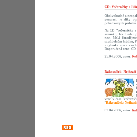
CD: Večerníčky s Jiř
Obdivuhodné a neopako
generací, je díky S
pohádkových příběhů s 
Na CD "
Večerníčky s
semínko, Jak hledali 
noc, Malá čarodějni
strašidelném hrádku, 
z rybníka uteče všech
Doporučená cena: CD 
25.04.2006, autor:
Rob
Rákosníček: Nejhezčí
vrací v čase "večerní
"
Rákosníček: Nejhezč
07.04.2006, autor:
Rob