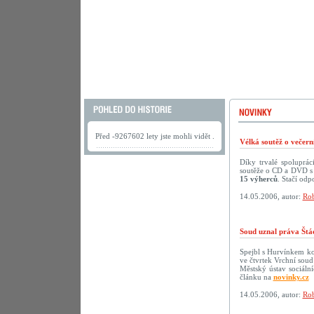
Před -9267602 lety jste mohli vidět .
Vélká soutěž o večer
Díky trvalé spoluprá
soutěže o CD a DVD s 
15 výherců
. Stačí odp
14.05.2006, autor:
Rob
Soud uznal práva Štá
Spejbl s Hurvínkem ko
ve čtvrtek Vrchní soud
Městský ústav sociáln
článku na
novinky.cz
14.05.2006, autor:
Rob