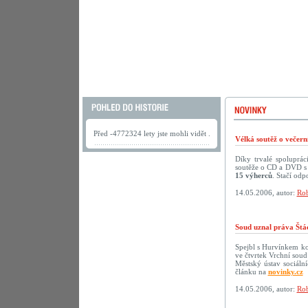
Před -4772324 lety jste mohli vidět .
Vélká soutěž o večer
Díky trvalé spoluprá
soutěže o CD a DVD s 
15 výherců
. Stačí odp
14.05.2006, autor:
Rob
Soud uznal práva Štá
Spejbl s Hurvínkem ko
ve čtvrtek Vrchní soud
Městský ústav sociáln
článku na
novinky.cz
14.05.2006, autor:
Rob