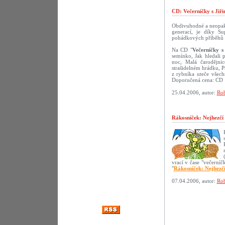
CD: Večerníčky s Jiř
Obdivuhodné a neopako
generací, je díky S
pohádkových příběhů s 
Na CD "
Večerníčky s
semínko, Jak hledali 
noc, Malá čarodějni
strašidelném hrádku, 
z rybníka uteče všech
Doporučená cena: CD 
25.04.2006, autor:
Rob
Rákosníček: Nejhezčí
vrací v čase "večerní
"
Rákosníček: Nejhezč
07.04.2006, autor:
Rob