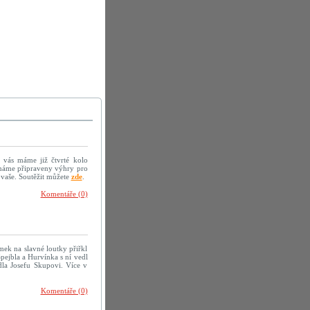
vás máme již čtvrté kolo
 máme připraveny výhry pro
 vaše. Soutěžit můžete
zde
.
Komentáře (0)
ek na slavné loutky přiřkl
pejbla a Hurvínka s ní vedl
adla Josefu Skupovi. Více v
Komentáře (0)