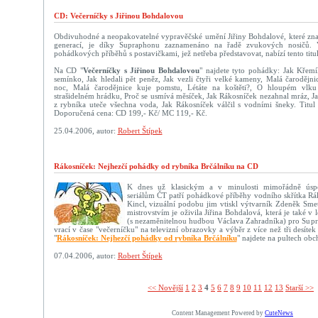
CD: Večerníčky s Jiřinou Bohdalovou
Obdivuhodné a neopakovatelné vypravěčské umění Jiřiny Bohdalové, které znají
generací, je díky Supraphonu zaznamenáno na řadě zvukových nosičů. 
pohádkových příběhů s postavičkami, jež netřeba představovat, nabízí tento titul
Na CD "
Večerníčky s Jiřinou Bohdalovou
" najdete tyto pohádky: Jak Křemí
semínko, Jak hledali pět peněz, Jak vezli čtyři velké kameny, Malá čarodějni
noc, Malá čarodějnice kuje pomstu, Létáte na koštěti?, O hloupém vlk
strašidelném hrádku, Proč se usmívá měsíček, Jak Rákosníček nezahnal mráz, J
z rybníka uteče všechna voda, Jak Rákosníček válčil s vodními šneky. Titul
Doporučená cena: CD 199,- Kč/ MC 119,- Kč.
25.04.2006, autor:
Robert Štípek
Rákosníček: Nejhezčí pohádky od rybníka Brčálníku na CD
K dnes už klasickým a v minulosti mimořádně úsp
seriálům ČT patří pohádkové příběhy vodního skřítka Rák
Kincl, vizuální podobu jim vtiskl výtvarník Zdeněk Sme
mistrovstvím je oživila Jiřina Bohdalová, která je také v
(s nezaměnitelnou hudbou Václava Zahradníka) pro Supr
vrací v čase "večerníčku" na televizní obrazovky a výběr z více než tři desí
"
Rákosníček: Nejhezčí pohádky od rybníka Brčálníku
" najdete na pultech obc
07.04.2006, autor:
Robert Štípek
<< Novější­
1
2
3
4
5
6
7
8
9
10
11
12
13
Starší >>
Content Management Powered by
CuteNews