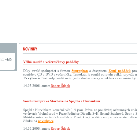
hli vidět
Vélká soutěž o večerníčkovy pohádky
Díky trvalé spolupráci s firmou
Supraphon
a časopisem
Země pohádek
pro 
soutěže o CD a DVD s večerníčky. Tentokrát je soutěž opravdu velká, protože
15 výherců
. Stačí odpovědět na tři jednoduché otázky a některá z cen může být
14.05.2006, autor:
Robert Štípek
Soud uznal práva Štáchové na Spejbla s Hurvínkem
Spejbl s Hurvínkem konečně vědí, čí jsou. Práva na používání ochranných znám
ve čtvrtek Vrchní soud v Praze ředitelce Divadla S+H Heleně Štáchové. Spor o S
Městský ústav sociálních služeb v Plzni, který je dědicem po zakladateli div
článku na
novinky.cz
14.05.2006, autor:
Robert Štípek