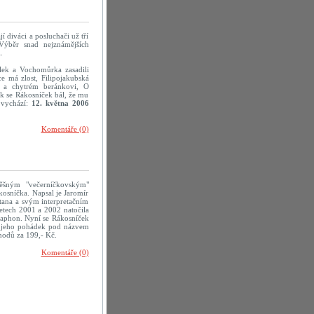
 diváci a posluchači už tří
Výběr snad nejznámějších
.
lek a Vochomůrka zasadili
ce má zlost, Filipojakubská
u a chytrém beránkovi, O
ak se Rákosníček bál, že mu
 vychází:
12. května 2006
Komentáře (0)
ěšným "večerníčkovským"
osníčka. Napsal je Jaromír
tana a svým interpretačním
 letech 2001 a 2002 natočila
aphon. Nyní se Rákosníček
tek jeho pohádek pod názvem
hodů za 199,- Kč.
Komentáře (0)