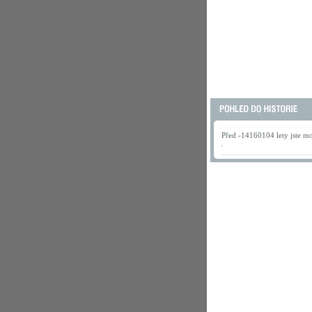
Před -14160104 lety jste mo
.