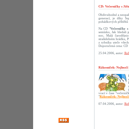
CD: Večerníčky s Jiř
Obdivuhodné a neopako
generací, je díky S
pohádkových příběhů s 
Na CD "
Večerníčky s
semínko, Jak hledali 
noc, Malá čarodějni
strašidelném hrádku, 
z rybníka uteče všech
Doporučená cena: CD 
25.04.2006, autor:
Rob
Rákosníček: Nejhezčí
vrací v čase "večerní
"
Rákosníček: Nejhezč
07.04.2006, autor:
Rob