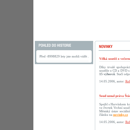
Před -8998829 lety jste mohli vidět .
Vélká soutěž o večer
Díky trvalé spoluprá
soutěže o CD a DVD s 
15 výherců
. Stačí odp
14.05.2006, autor:
Rob
Soud uznal práva Štá
Spejbl s Hurvínkem ko
ve čtvrtek Vrchní soud
Městský ústav sociáln
článku na
novinky.cz
14.05.2006, autor:
Rob