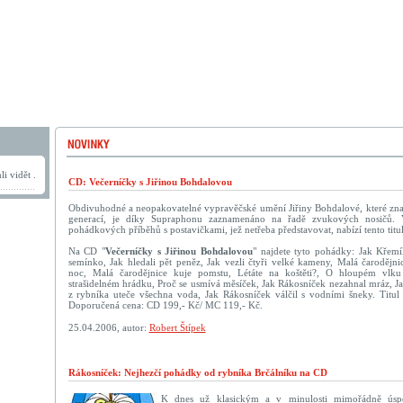
i vidět .
CD: Večerníčky s Jiřinou Bohdalovou
Obdivuhodné a neopakovatelné vypravěčské umění Jiřiny Bohdalové, které znají
generací, je díky Supraphonu zaznamenáno na řadě zvukových nosičů. 
pohádkových příběhů s postavičkami, jež netřeba představovat, nabízí tento titul
Na CD "
Večerníčky s Jiřinou Bohdalovou
" najdete tyto pohádky: Jak Křemí
semínko, Jak hledali pět peněz, Jak vezli čtyři velké kameny, Malá čarodějni
noc, Malá čarodějnice kuje pomstu, Létáte na koštěti?, O hloupém vlk
strašidelném hrádku, Proč se usmívá měsíček, Jak Rákosníček nezahnal mráz, J
z rybníka uteče všechna voda, Jak Rákosníček válčil s vodními šneky. Titul
Doporučená cena: CD 199,- Kč/ MC 119,- Kč.
25.04.2006, autor:
Robert Štípek
Rákosníček: Nejhezčí pohádky od rybníka Brčálníku na CD
K dnes už klasickým a v minulosti mimořádně úsp