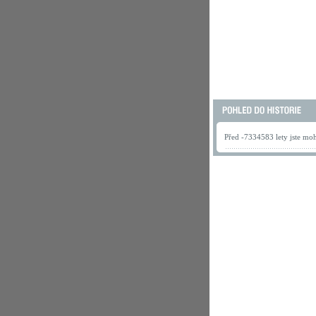
Před -7334583 lety jste mohl