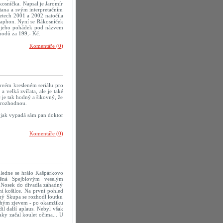
osníčka. Napsal je Jaromír
tana a svým interpretačním
 letech 2001 a 2002 natočila
aphon. Nyní se Rákosníček
tek jeho pohádek pod názvem
hodů za 199,- Kč.
Komentáře (0)
ovém kresleném seriálu pro
 velká zvířata, ale je také
c je tak hodný a šikovný, že
a rozhodnou.
e jak vypadá sám pan doktor
Komentáře (0)
poledne se hrálo Kašpárkovo
něná Spejblovým veselým
 Nosek do divadla záhadný
ní košilce. Na první pohled
ný Skupa se rozhodl loutku
pouhým zjevem - po okamžiku
il další aplaus. Nebyl však
aky začal koulet očima... U