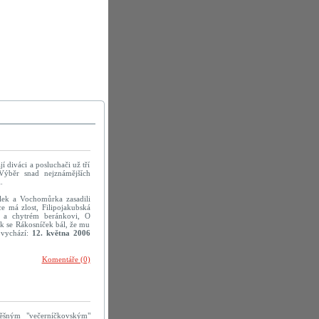
 diváci a posluchači už tří
Výběr snad nejznámějších
.
lek a Vochomůrka zasadili
ce má zlost, Filipojakubská
u a chytrém beránkovi, O
ak se Rákosníček bál, že mu
 vychází:
12. května 2006
Komentáře (0)
ěšným "večerníčkovským"