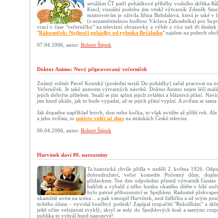
seriálům ČT patří pohádkové příběhy vodního skřítka Rák
Kincl, vizuální podobu jim vtiskl výtvarník Zdeněk Sme
mistrovstvím je oživila Jiřina Bohdalová, která je také v
(s nezaměnitelnou hudbou Václava Zahradníka) pro Supr
vrací v čase "večerníčku" na televizní obrazovky a výběr z více než tři desí
"
Rákosníček: Nejhezčí pohádky od rybníka Brčálníku
" najdete na pultech obc
07.04.2006, autor:
Robert Štípek
Doktor Animo: Nový připravovaný večerníček
Známý režisér Pavel Koutský (poslední seriál Do pohádky) začal pracovat na n
Večerníček. Je také autorem výtvarných návrhů. Doktor Animo nejen léčí malá a
jejich dobrým přítelem. Snaží se jim splnit jejich zvláštní a bláznivá přání. Naví
jim hned ukáže, jak to bude vypadat, až se jejich přání vyplní. A zvířata se sam
Jak dopadne například hroch, slon nebo kočka, to však uvidíte až příští rok. Al
a jeho zvířata, to
můžete vidět už dnes
na stránkách České televize.
06.04.2006, autor:
Robert Štípek
Hurvínek slaví 80. narozeniny
Ta historická chvíle přišla v neděli 2. května 1926. Od
dobrodružství, večer komedie Počestný dům, dopl
přídavkem. Ten den odpoledne přinesl výtvarník Gustav
balíček a vybalil z něho loutku okatého dítěte v bílé noč
bylo patrné příbuzenství se Spejblem. Radostně překvape
okamžitě uvést na scénu... a pak vstoupil Hurvínek, nesl židličku a už svým 
tichého úžasu - vyvolal bouřlivý potlesk! Zapípal rozpačité "Rukulíbám" a sklid
ještě očím veřejnosti zvyklý, skryl se tedy do Spejblových šosů a samými rozp
publika to vyhrál hned napoprvé!