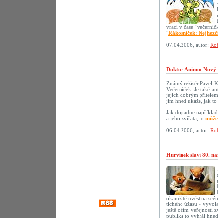
vrací v čase "večerní
"
Rákosníček: Nejhezč
07.04.2006, autor:
Rob
Doktor Animo: Nový 
Známý režisér Pavel K
Večerníček. Je také au
jejich dobrým přítelem.
jim hned ukáže, jak to 
Jak dopadne například 
a jeho zvířata, to
můžet
06.04.2006, autor:
Rob
Hurvínek slaví 80. na
okamžitě uvést na scé
tichého úžasu - vyvola
ještě očím veřejnosti 
publika to vyhrál hne