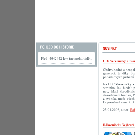
Před -4642442 lety jste mohli vidět .
CD: Večerníčky s Jiř
Obdivuhodné a neopako
generací, je díky S
pohádkových příběhů s 
Na CD "
Večerníčky s
semínko, Jak hledali 
noc, Malá čarodějni
strašidelném hrádku, 
z rybníka uteče všech
Doporučená cena: CD 
25.04.2006, autor:
Rob
Rákosníček: Nejhezčí