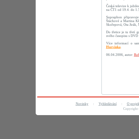
Česká televize k jubil
na ČT1 od 19.4. do 1.
Supraphon připravu
Štáchové a Martina Kl
Skořepová, Ota Jirák,
Do třetice je tu třetí
svého časopisu s DVD 
Více informací o sa
Hurvínka
.
06.04.2006, autor:
Rob
Novinky
:
Vyhledávání
:
O proje
Copyright