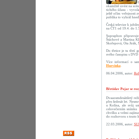
okamžitě uvést na scé
tichého úžasu - vyvola
ještě očím veřejnosti 
publika to vyhrál hne
Česká televize k jubil
na ČT1 od 19.4. do 1.
Supraphon připravu
Štáchové a Martina Kl
Skořepová, Ota Jirák,
Do třetice je tu třetí
svého časopisu s DVD 
Více informací o sa
Hurvínka
.
06.04.2006, autor:
Rob
Břetislav Pojar se ro
Dvaaosmdesátiletý reži
přes šedesát let. Nesmr
u Kolína, ale svůj u
celovečerním snímku 
chvilku a velmi zajíma
do rozhovoru s touto 
22.03.2006, autor:
SU