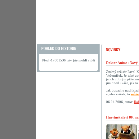
Před -17881536 lety jste mohli vidět
Doktor Animo: Nový 
.
Známý režisér Pavel K
Večerníček. Je také au
jejich dobrým přítelem.
jim hned ukáže, jak to 
Jak dopadne například 
a jeho zvířata, to
můžet
06.04.2006, autor:
Rob
Hurvínek slaví 80. na