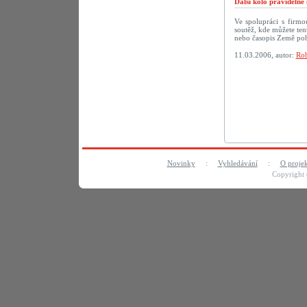
Další kolo pravideln
Ve spolupráci s firm
soutěž, kde můžete te
nebo časopis Země po
11.03.2006, autor:
Rob
Novinky
:
Vyhledávání
:
O proje
Copyright