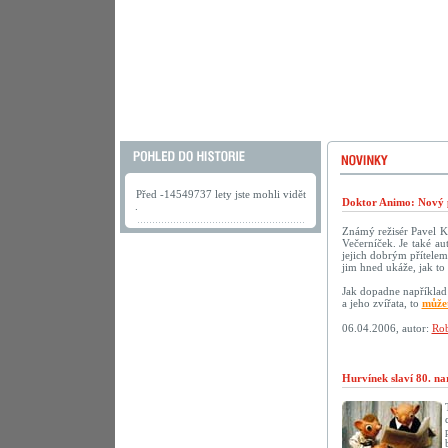
Před -14549737 lety jste mohli vidět
Doktor Animo: Nový 
.
Známý režisér Pavel K
Večerníček. Je také au
jejich dobrým přítelem.
jim hned ukáže, jak to 
Jak dopadne například 
a jeho zvířata, to
můžet
06.04.2006, autor:
Rob
Hurvínek slaví 80. na