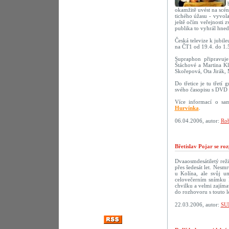
okamžitě uvést na scé
tichého úžasu - vyvola
ještě očím veřejnosti 
publika to vyhrál hne
Česká televize k jubil
na ČT1 od 19.4. do 1.
Supraphon připravu
Štáchové a Martina Kl
Skořepová, Ota Jirák,
Do třetice je tu třetí
svého časopisu s DVD 
Více informací o sa
Hurvínka
.
06.04.2006, autor:
Rob
Břetislav Pojar se ro
Dvaaosmdesátiletý reži
přes šedesát let. Nesmr
u Kolína, ale svůj u
celovečerním snímku 
chvilku a velmi zajíma
do rozhovoru s touto 
22.03.2006, autor:
SU