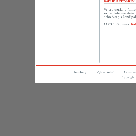
Další kolo pravideln
Ve spolupráci s firm
soutěž, kde můžete te
nebo časopis Země po
11.03.2006, autor:
Rob
Novinky
:
Vyhledávání
:
O proje
Copyright