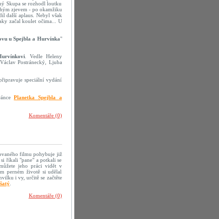
ný Skupa se rozhodl loutku
pouhým zjevem - po okamžiku
il další aplaus. Nebyl však
aky začal koulet očima... U
ovu u Spejbla a Hurvínka
"
urvínkovi
. Vedle Heleny
 Václav Postránecký, Ljuba
připravuje speciální vydání
tránce
Planetka Spejbla a
Komentáře (0)
imovaného filmu pohybuje již
i říkali "pane" a potkali se
můžete jeho práci vidět v
m perném životě si udělal
lku i vy, určitě se začtěte
šatý
.
Komentáře (0)