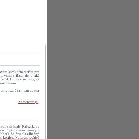
ovém kresleném seriálu pro
 velká zvířata, ale je také
c je tak hodný a šikovný, že
a rozhodnou.
e jak vypadá sám pan doktor
Komentáře (0)
poledne se hrálo Kašpárkovo
něná Spejblovým veselým
 Nosek do divadla záhadný
ní košilce. Na první pohled