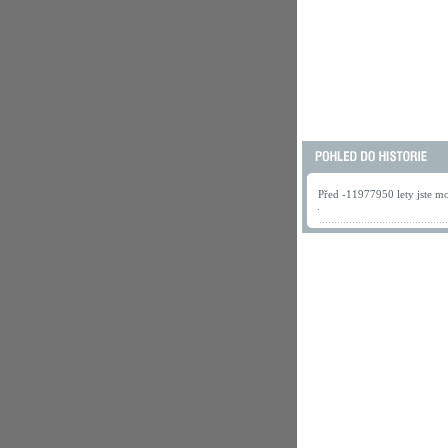
Před -11977950 lety jste mo
.