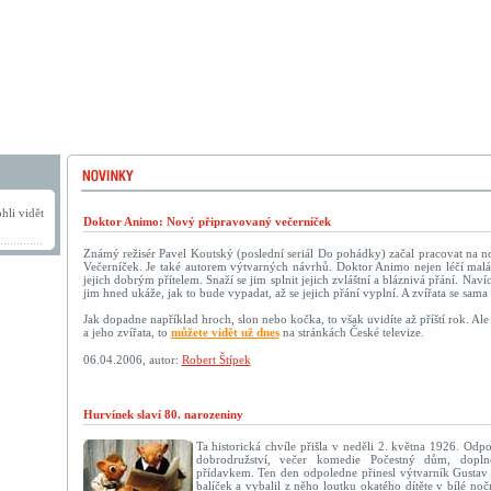
hli vidět
Doktor Animo: Nový připravovaný večerníček
Známý režisér Pavel Koutský (poslední seriál Do pohádky) začal pracovat na n
Večerníček. Je také autorem výtvarných návrhů. Doktor Animo nejen léčí malá a
jejich dobrým přítelem. Snaží se jim splnit jejich zvláštní a bláznivá přání. Naví
jim hned ukáže, jak to bude vypadat, až se jejich přání vyplní. A zvířata se sam
Jak dopadne například hroch, slon nebo kočka, to však uvidíte až příští rok. Al
a jeho zvířata, to
můžete vidět už dnes
na stránkách České televize.
06.04.2006, autor:
Robert Štípek
Hurvínek slaví 80. narozeniny
Ta historická chvíle přišla v neděli 2. května 1926. Od
dobrodružství, večer komedie Počestný dům, dopl
přídavkem. Ten den odpoledne přinesl výtvarník Gustav
balíček a vybalil z něho loutku okatého dítěte v bílé noč