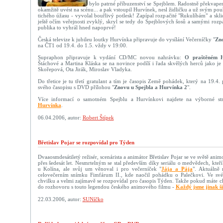
bylo patrné příbuzenství se Spejblem. Radostně překvape
okamžitě uvést na scénu... a pak vstoupil Hurvínek, nesl židličku a už svým 
tichého úžasu - vyvolal bouřlivý potlesk! Zapípal rozpačité "Rukulíbám" a sklid
ještě očím veřejnosti zvyklý, skryl se tedy do Spejblových šosů a samými rozp
publika to vyhrál hned napoprvé!
Česká televize k jubileu loutky Hurvínka připravuje do vysílání Večerníčky "
Zn
na ČT1 od 19.4. do 1.5. vždy v 19:00.
Supraphon připravuje k vydání CD/MC novou nahrávku:
O praštěném H
Štáchové a Martina Kláska se na novince podílí i řada skvělých herců jako je
Skořepová, Ota Jirák, Miroslav Vladyka.
Do třetice je tu třetí gratulant a tím je časopis Země pohádek, který na 19.4. 
svého časopisu s DVD přílohou "
Znovu u Spejbla a Hurvínka 2
".
Více informací o samotném Spejblu a Hurvínkovi najdete na výborné s
Hurvínka
.
06.04.2006, autor:
Robert Štípek
Břetislav Pojar se rozpovídal pro Týden
Dvaaosmdesátiletý režisér, scenárista a animátor Břetislav Pojar se ve světě an
přes šedesát let. Nesmrtelným se stal především díky seriálu o medvědech, kteří s
u Kolína, ale svůj um věnoval i pro večerníček "
Jája a Pája
". Aktuálně 
celovečerním snímku Fimfárum II., kde naočil pohádku o Palečkovi. Ve své
chvilku a velmi zajímavě se rozpovídal pro časopis Týden. Takže pokud máte chvi
do rozhovoru s touto legendou českého animového filmu -
Každý jsme jinak ši
22.03.2006, autor:
SUNíčko