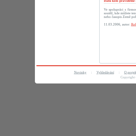
Další kolo pravideln
Ve spolupráci s firm
soutěž, kde můžete te
nebo časopis Země po
11.03.2006, autor:
Rob
Novinky
:
Vyhledávání
:
O proje
Copyright