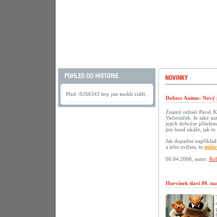
Před -9266343 lety jste mohli vidět .
Doktor Animo: Nový 
Známý režisér Pavel K
Večerníček. Je také au
jejich dobrým přítelem.
jim hned ukáže, jak to 
Jak dopadne například 
a jeho zvířata, to
můžet
06.04.2006, autor:
Rob
Hurvínek slaví 80. na