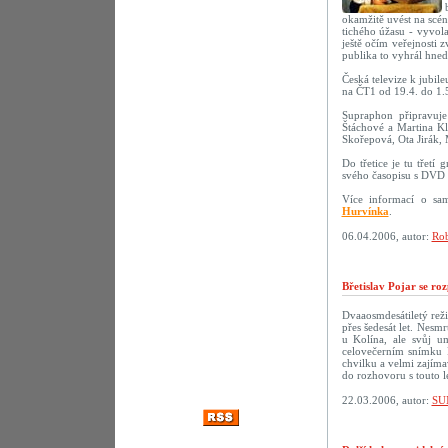
okamžitě uvést na scé
tichého úžasu - vyvola
ještě očím veřejnosti 
publika to vyhrál hne
Česká televize k jubil
na ČT1 od 19.4. do 1.
Supraphon připravu
Štáchové a Martina Kl
Skořepová, Ota Jirák,
Do třetice je tu třetí
svého časopisu s DVD 
Více informací o sa
Hurvínka
.
06.04.2006, autor:
Rob
Břetislav Pojar se ro
Dvaaosmdesátiletý reži
přes šedesát let. Nesmr
u Kolína, ale svůj u
celovečerním snímku 
chvilku a velmi zajíma
do rozhovoru s touto 
22.03.2006, autor:
SU