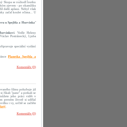
ný Skupa se rozhodl loutku
pouhým zjevem - po okamžiku
il další aplaus. Nebyl však
aky začal koulet očima... U
ovu u Spejbla a Hurvínka
"
urvínkovi
. Vedle Heleny
 Václav Postránecký, Ljuba
připravuje speciální vydání
tránce
Planetka Spejbla a
Komentáře (0)
imovaného filmu pohybuje již
i říkali "pane" a potkali se
můžete jeho práci vidět v
m perném životě si udělal
lku i vy, určitě se začtěte
šatý
.
Komentáře (0)