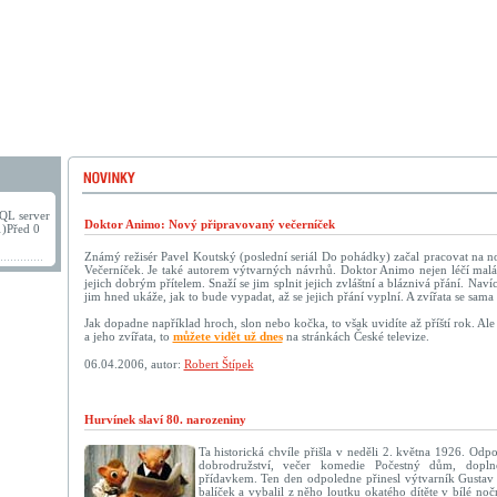
QL server
Doktor Animo: Nový připravovaný večerníček
1)Před 0
Známý režisér Pavel Koutský (poslední seriál Do pohádky) začal pracovat na n
Večerníček. Je také autorem výtvarných návrhů. Doktor Animo nejen léčí malá a
jejich dobrým přítelem. Snaží se jim splnit jejich zvláštní a bláznivá přání. Naví
jim hned ukáže, jak to bude vypadat, až se jejich přání vyplní. A zvířata se sam
Jak dopadne například hroch, slon nebo kočka, to však uvidíte až příští rok. Al
a jeho zvířata, to
můžete vidět už dnes
na stránkách České televize.
06.04.2006, autor:
Robert Štípek
Hurvínek slaví 80. narozeniny
Ta historická chvíle přišla v neděli 2. května 1926. Od
dobrodružství, večer komedie Počestný dům, dopl
přídavkem. Ten den odpoledne přinesl výtvarník Gustav
balíček a vybalil z něho loutku okatého dítěte v bílé noč