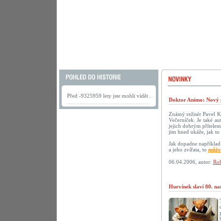
Před -9325959 lety jste mohli vidět .
Doktor Animo: Nový 
Známý režisér Pavel K
Večerníček. Je také au
jejich dobrým přítelem.
jim hned ukáže, jak to 
Jak dopadne například 
a jeho zvířata, to
můžet
06.04.2006, autor:
Rob
Hurvínek slaví 80. na