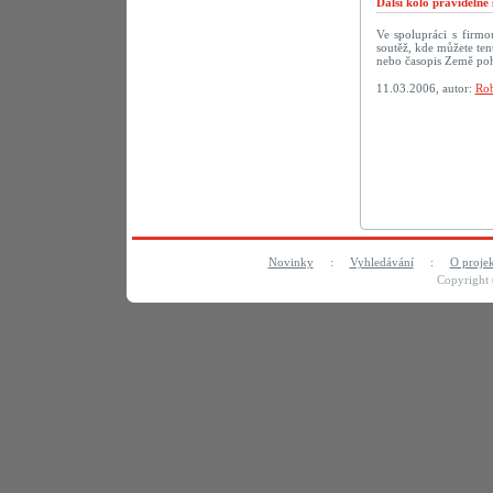
Další kolo pravideln
Ve spolupráci s firm
soutěž, kde můžete te
nebo časopis Země po
11.03.2006, autor:
Rob
Novinky
:
Vyhledávání
:
O proje
Copyright