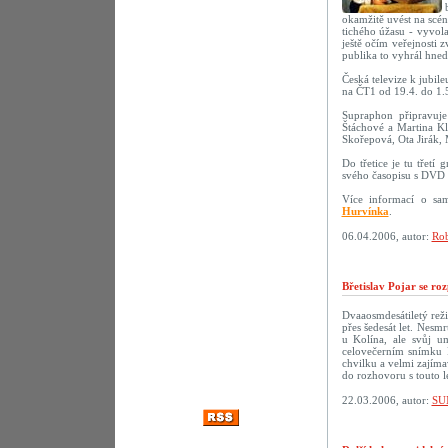
okamžitě uvést na scé
tichého úžasu - vyvola
ještě očím veřejnosti 
publika to vyhrál hne
Česká televize k jubil
na ČT1 od 19.4. do 1.
Supraphon připravu
Štáchové a Martina Kl
Skořepová, Ota Jirák,
Do třetice je tu třetí
svého časopisu s DVD 
Více informací o sa
Hurvínka
.
06.04.2006, autor:
Rob
Břetislav Pojar se ro
Dvaaosmdesátiletý reži
přes šedesát let. Nesmr
u Kolína, ale svůj u
celovečerním snímku 
chvilku a velmi zajíma
do rozhovoru s touto 
22.03.2006, autor:
SU