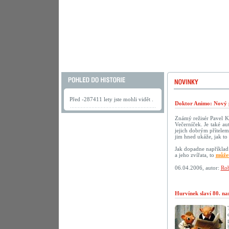
Před -287411 lety jste mohli vidět .
Doktor Animo: Nový 
Známý režisér Pavel K
Večerníček. Je také au
jejich dobrým přítelem.
jim hned ukáže, jak to 
Jak dopadne například 
a jeho zvířata, to
můžet
06.04.2006, autor:
Rob
Hurvínek slaví 80. na