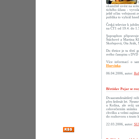
okamžitě uvést na scé
tichého úžasu - vyvola
ještě očím veřejnosti 
publika to vyhrál hne
Česká televize k jubil
na ČT1 od 19.4. do 1.
Supraphon připravu
Štáchové a Martina Kl
Skořepová, Ota Jirák,
Do třetice je tu třetí
svého časopisu s DVD 
Více informací o sa
Hurvínka
.
06.04.2006, autor:
Rob
Břetislav Pojar se ro
Dvaaosmdesátiletý reži
přes šedesát let. Nesmr
u Kolína, ale svůj u
celovečerním snímku 
chvilku a velmi zajíma
do rozhovoru s touto 
22.03.2006, autor:
SU