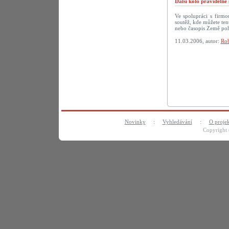
Další kolo pravideln
Ve spolupráci s firm
soutěž, kde můžete te
nebo časopis Země po
11.03.2006, autor:
Rob
Novinky
:
Vyhledávání
:
O proje
Copyright