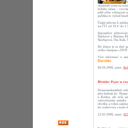
okamžitě uvést na scé
tichého úžasu - vyvola
ještě očím veřejnosti 
publika to vyhrál hne
Česká televize k jubil
na ČT1 od 19.4. do 1.
Supraphon připravu
Štáchové a Martina Kl
Skořepová, Ota Jirák,
Do třetice je tu třetí
svého časopisu s DVD 
Více informací o sa
Hurvínka
.
06.04.2006, autor:
Rob
Břetislav Pojar se ro
Dvaaosmdesátiletý reži
přes šedesát let. Nesmr
u Kolína, ale svůj u
celovečerním snímku 
chvilku a velmi zajíma
do rozhovoru s touto 
22.03.2006, autor:
SU