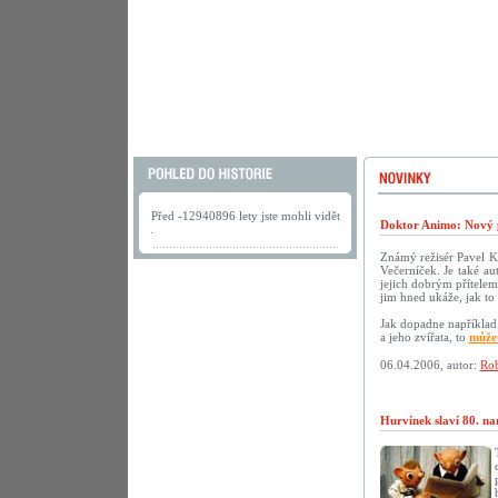
Před -12940896 lety jste mohli vidět
Doktor Animo: Nový 
.
Známý režisér Pavel K
Večerníček. Je také au
jejich dobrým přítelem.
jim hned ukáže, jak to 
Jak dopadne například 
a jeho zvířata, to
můžet
06.04.2006, autor:
Rob
Hurvínek slaví 80. na