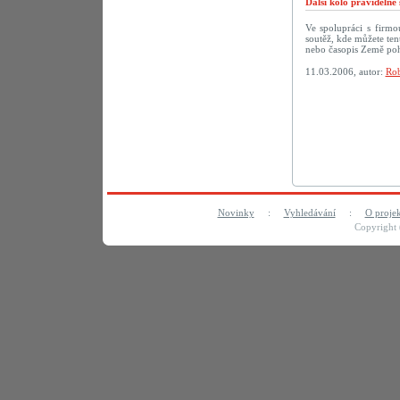
Další kolo pravideln
Ve spolupráci s firm
soutěž, kde můžete te
nebo časopis Země po
11.03.2006, autor:
Rob
Novinky
:
Vyhledávání
:
O proje
Copyright