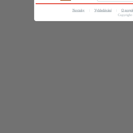
Novinky
:
Vyhledávání
:
O proje
Copyright