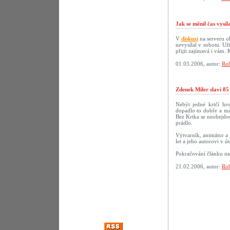
Jak se měnil čas vysí
V
diskuzi
na serveru ok
nevysílal v sobotu. U
přijít zajímavá i vám.
01.03.2006, autor:
Rob
Zdenek Miler slavi 85
Nebýt jedné krtčí hr
dopadlo to dobře a ma
Bez Krtka se neobejdou
prádlo.
Výtvarník, animátor a 
let a jeho autorovi v 
Pokračování článku n
21.02.2006, autor:
Rob