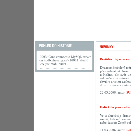
2003: Can't connect to MySQL server
Břetislav Pojar se ro
on 's5db.ehosting.cz' (10061)Před 0
lety jste mohli vidět .
Dvaaosmdesátiletý reži
přes šedesát let. Nesmr
u Kolína, ale svůj u
celovečerním snímku 
chvilku a velmi zajíma
do rozhovoru s touto 
22.03.2006, autor:
SU
Další kolo pravideln
Ve spolupráci s firm
soutěž, kde můžete te
nebo časopis Země po
11.03.2006, autor:
Rob