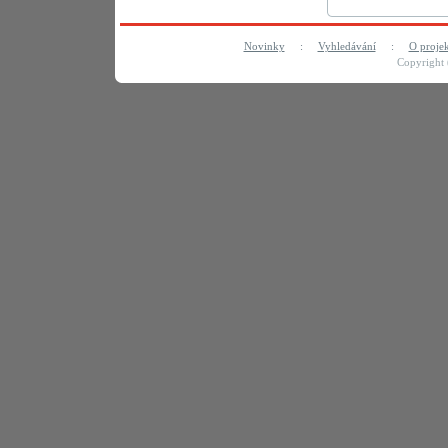
Novinky
:
Vyhledávání
:
O proje
Copyright