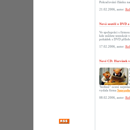
Pokračování článku n
21.02.2006, autor:
Rob
Nová soutěž o DVD a 
Ve spolupráci s firmo
kde můžete tentokrát 
pohádek s DVD přílo
17.02.2006, autor:
Rob
Nové CD: Hurvínek v
"hrdinů" ocení nejmlad
vydala firma
Supraph
08.02.2006, autor:
Rob