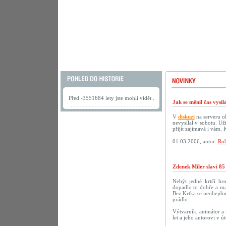
Před -3551684 lety jste mohli vidět .
Jak se měnil čas vysí
V
diskuzi
na serveru ok
nevysílal v sobotu. U
přijít zajímavá i vám.
01.03.2006, autor:
Rob
Zdenek Miler slavi 85
Nebýt jedné krtčí hr
dopadlo to dobře a ma
Bez Krtka se neobejdou
prádlo.
Výtvarník, animátor a 
let a jeho autorovi v 