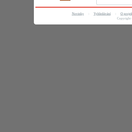
Novinky
:
Vyhledávání
:
O proje
Copyright