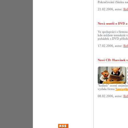
Pokračování článku n
21.02.2006, autor:
Rob
Nová soutěž o DVD a 
Ve spolupráci s firmo
kde můžete tentokrát 
pohádek s DVD přílo
17.02.2006, autor:
Rob
Nové CD: Hurvínek v
"hrdinů" ocení nejmlad
vydala firma
Supraph
08.02.2006, autor:
Rob