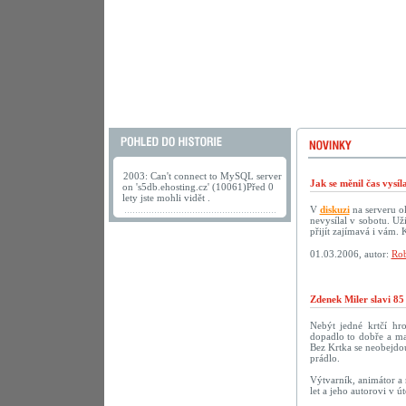
2003: Can't connect to MySQL server
Jak se měnil čas vysí
on 's5db.ehosting.cz' (10061)Před 0
lety jste mohli vidět .
V
diskuzi
na serveru ok
nevysílal v sobotu. U
přijít zajímavá i vám.
01.03.2006, autor:
Rob
Zdenek Miler slavi 85
Nebýt jedné krtčí hr
dopadlo to dobře a ma
Bez Krtka se neobejdou
prádlo.
Výtvarník, animátor a 
let a jeho autorovi v 