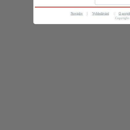
Novinky
:
Vyhledávání
:
O proje
Copyright