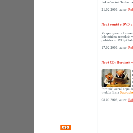
Pokračování článku n
21.02.2006, autor:
Rob
Nová soutěž o DVD a 
Ve spolupráci s firmo
kde můžete tentokrát 
pohádek s DVD přílo
17.02.2006, autor:
Rob
Nové CD: Hurvínek v
"hrdinů" ocení nejmlad
vydala firma
Supraph
08.02.2006, autor:
Rob