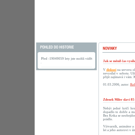
Před -19049059 lety jste mohli vidět
Jak se měnil čas vysí
.
V
diskuzi
na serveru ok
nevysílal v sobotu. U
přijít zajímavá i vám.
01.03.2006, autor:
Rob
Zdenek Miler slavi 85
Nebýt jedné krtčí hr
dopadlo to dobře a ma
Bez Krtka se neobejdou
prádlo.
Výtvarník, animátor a 
let a jeho autorovi v 