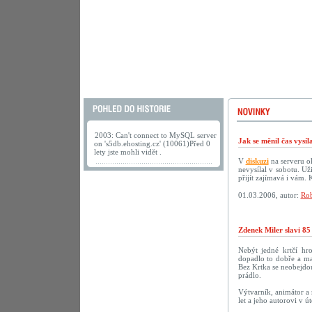
2003: Can't connect to MySQL server
Jak se měnil čas vysí
on 's5db.ehosting.cz' (10061)Před 0
lety jste mohli vidět .
V
diskuzi
na serveru ok
nevysílal v sobotu. U
přijít zajímavá i vám.
01.03.2006, autor:
Rob
Zdenek Miler slavi 85
Nebýt jedné krtčí hr
dopadlo to dobře a ma
Bez Krtka se neobejdou
prádlo.
Výtvarník, animátor a 
let a jeho autorovi v 