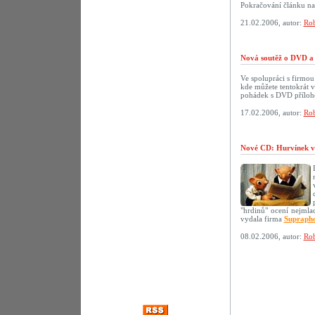
Pokračování článku n
21.02.2006, autor:
Rob
Nová soutěž o DVD a 
Ve spolupráci s firmo
kde můžete tentokrát 
pohádek s DVD přílo
17.02.2006, autor:
Rob
Nové CD: Hurvínek v
"hrdinů" ocení nejmlad
vydala firma
Supraph
08.02.2006, autor:
Rob