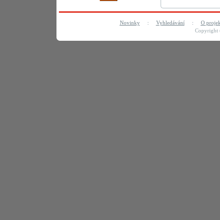
Novinky
:
Vyhledávání
:
O proje
Copyright